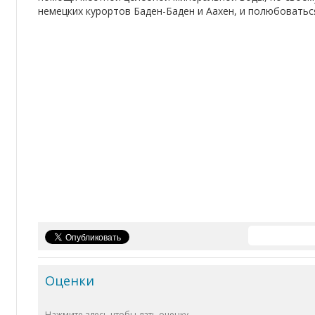
немецких курортов Баден-Баден и Аахен, и полюбоватьс
Оценки
Нажмите здесь чтобы дать оценку