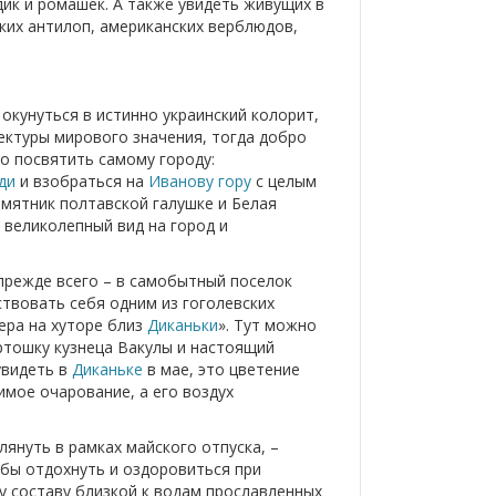
дик и ромашек. А также увидеть живущих в
ских антилоп, американских верблюдов,
 окунуться в истинно украинский колорит,
ектуры мирового значения, тогда добро
о посвятить самому городу:
ди
и взобраться на
Иванову гору
с целым
мятник полтавской галушке и Белая
 великолепный вид на город и
прежде всего – в самобытный поселок
вствовать себя одним из гоголевских
ера на хуторе близ
Диканьки
». Тут можно
ртошку кузнеца Вакулы и настоящий
увидеть в
Диканьке
в мае, это цветение
мое очарование, а его воздух
глянуть в рамках майского отпуска, –
обы отдохнуть и оздоровиться при
 составу близкой к водам прославленных