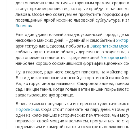
достопримечательностям – старинным храмам, среднев
станут яркие мероприятия, которые пройдут в начале м
Львова. Особенно советуем не пропустить городской фе
посвященный яркой исконно львовской субкультуре, и 
Львова
».
Еще один удивительный западноукраинский город, где м
несколько майских дней, – древний и самобытный
Ужгор
архитектурные шедевры, побывать в
Закарпатском музе
собраны аутентичные образцы деревянного зодчества, и
достопримечательность – средневековый
Ужгородский 
наиболее хорошо сохранившихся фортификационных соо
Ну, а главное, ради чего следует приехать на майские п
В эти дни засаженные японской декоративной вишней у
Уж, которую иногда называют Сакуровой аллеей, прев
сад. Пик цветения, когда голые ветви вишен покрывают
захватывающее дух зрелище.
В числе самых популярных и интересных туристических 
Подольский
. Сюда стоит приехать на пару дней, чтобы 
один из красивейших исторических памятников, чьи могу
поражают своей мощью и величием, прогуляться по ста
подземельем и камерой пыток и осмотреть великолепны