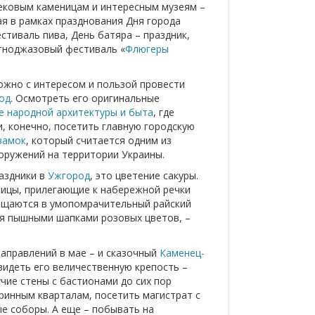
ековым каменицам и интересным музеям –
ая в рамках празднования Дня города
стиваль пива, День батяра – праздник,
этноджазовый фестиваль «
Флюгеры
ожно с интересом и пользой провести
од
. Осмотреть его оригинальные
е народной архитектуры и быта
, где
, конечно, посетить главную городскую
замок
, который считается одним из
ружений на территории Украины.
раздники в
Ужгород
, это цветение сакуры.
лицы, прилегающие к набережной речки
ращаются в умопомрачительный райский
ся пышными шапками розовых цветов, –
направлений в мае – и сказочный
Каменец-
увидеть его величественную крепость –
чие стены с бастионами до сих пор
ринным кварталам, посетить магистрат с
е соборы. А еще – побывать на