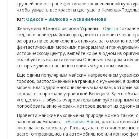
крупнейшем в стране фестивале средневековой культур
чтобы увидеть все красоты цветущего Каменца-Подольс
Юг:
Одесса
–
Вилково
–
Аскания-Нова
Жемчужина Южного региона Украины –
Одесса
сохраняе
год, но в период майских праздников становится еще пр
загорать на ее великолепных пляжах, зато можно полю
фантастическими морскими панорамами и причудливыми
историческому центру, выпейте кофе в одном из ориги
полюбуйтесь восхитительным Оперным театром и непре
которые удивят вас неповторимым чувством юмора.
Еще одним популярным майским направлением украинск
городок, расположенный на границе с Румынией, в живо
морем. Благодаря многочисленным каналам, которые з
города, его прозвали украинской Венецией. Здесь обяз
«гондолах», любуясь очаровательными рукотворными ос
попробовать вино «новак», которое делают из одноимен
Провести майские выходные на природе можно также, о
заповедник Украины – «
Аскания-Нова
», расположенный н
никогда не касался плуг. Разглядывать его живописные
всего, отправившись на автомобильное или конное фот