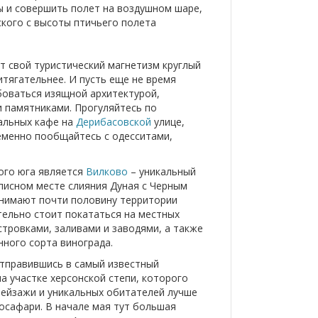
ы и совершить полет на воздушном шаре,
кого с высоты птичьего полета
т свой туристический магнетизм круглый
итягательнее. И пусть еще не время
боваться изящной архитектурой,
 памятниками. Прогуляйтесь по
нальных кафе на
Дерибасовской
улице,
менно пообщайтесь с одесситами,
ого юга является
Вилково
– уникальный
писном месте слияния Дуная с Черным
анимают почти половину территории
ательно стоит покататься на местных
тровками, заливами и заводями, а также
ного сорта винограда.
тправившись в самый известный
а участке херсонской степи, которого
 пейзажи и уникальных обитателей лучше
осафари. В начале мая тут большая