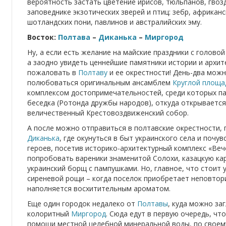
вероятность застать цветение ирисов, тюльпанов, гвоз
заповеднике экзотических зверей и птиц: зебр, африкан
шотландских пони, павлинов и австралийских эму.
Восток:
Полтава
–
Диканька
–
Миргород
Ну, а если есть желание на майские праздники с головой
а заодно увидеть ценнейшие памятники истории и архит
пожаловать в
Полтаву
и ее окрестности! День-два можн
полюбоваться оригинальным ансамблем
Круглой площа
комплексом достопримечательностей, среди которых па
беседка (Ротонда дружбы народов), откуда открывается
величественный Крестовоздвиженский собор.
А после можно отправиться в полтавские окрестности, 
Диканька
, где окунуться в быт украинского села и почу
героев, посетив историко-архитектурный комплекс «Веч
попробовать вареники знаменитой Солохи, казацкую ка
украинский борщ с пампушками. Но, главное, что стоит 
сиреневой рощи – когда поселок приобретает неповтори
наполняется восхитительным ароматом.
Еще один городок недалеко от
Полтавы
, куда можно за
колоритный
Миргород
. Сюда едут в первую очередь, чт
помощи местной целебной минеральной воды, по своему