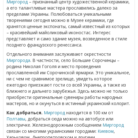
Миргород
– признанный центр художественной керамики,
а его талантливые мастера прославились далеко за
пределами Украины. Полюбоваться уникальными
творениями сегодня можно в Музее керамики, где
хранятся ценные экспонаты, самый известный из которых
– красивейший майоликовый иконостас. Интерес
представляет и само здание музея, возведенное в стиле
позднего французского ренессанса.
Отдельного внимания заслуживают окрестности
Миргорода
. В частности, село Большие Сорочинцы –
родина Николая Гоголя и место проведения
прославленной им Сорочинской ярмарки. Это уникальное,
ни с чем не сравнимое зрелище, увидеть которое
ежегодно приезжают гости со всей Украины, а также из
ближнего и дальнего зарубежья. Здесь можно не только
приобрести оригинальные сувениры работы народных
мастеров, но и окунуться в истинный украинский колорит.
Как добраться.
Миргород
находится в 100 км от
Полтавы
, добраться сюда можно на автобусе или
электричке. Железнодорожным сообщением
Миргород
связан со многими украинскими городами:
Киевом
,
Харьковом, Днепропетровском и другими.