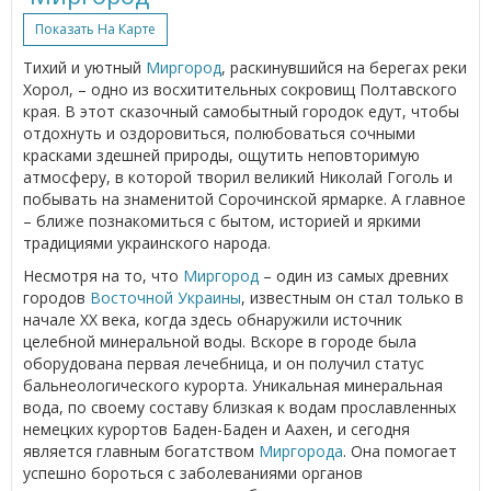
Показать На Карте
Тихий и уютный
Миргород
, раскинувшийся на берегах реки
Хорол, – одно из восхитительных сокровищ Полтавского
края. В этот сказочный самобытный городок едут, чтобы
отдохнуть и оздоровиться, полюбоваться сочными
красками здешней природы, ощутить неповторимую
атмосферу, в которой творил великий Николай Гоголь и
побывать на знаменитой Сорочинской ярмарке. А главное
– ближе познакомиться с бытом, историей и яркими
традициями украинского народа.
Несмотря на то, что
Миргород
– один из самых древних
городов
Восточной Украины
, известным он стал только в
начале ХХ века, когда здесь обнаружили источник
целебной минеральной воды. Вскоре в городе была
оборудована первая лечебница, и он получил статус
бальнеологического курорта. Уникальная минеральная
вода, по своему составу близкая к водам прославленных
немецких курортов Баден-Баден и Аахен, и сегодня
является главным богатством
Миргорода
. Она помогает
успешно бороться с заболеваниями органов