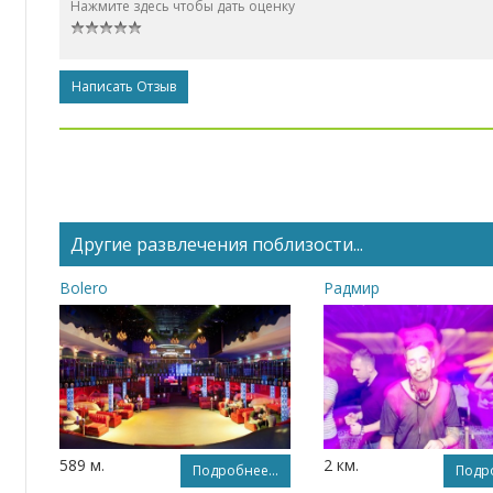
Нажмите здесь чтобы дать оценку
Написать Отзыв
Другие развлечения поблизости...
Bolero
Радмир
589 м.
2 км.
Подробнее...
Подро