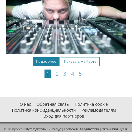
Подробнее
Показать На Карте
1
2
3
4
5
→
←
О нас
Обратная связь
Политика cookie
Политика конфиденциальности
Рекламодателям
Вход для партнеров
Наши проекты:
Путеводитель Сингапур
|
Рестораны Владивостока
|
Украинская кухня
|