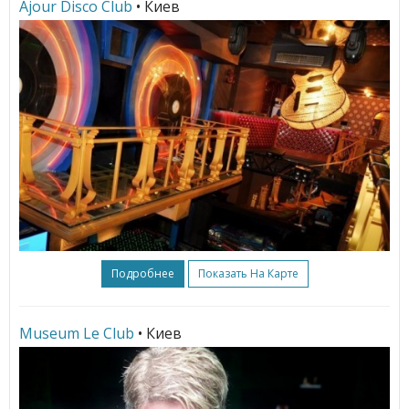
Ajour Disco Club
• Киев
Подробнее
Показать На Карте
Museum Le Club
• Киев