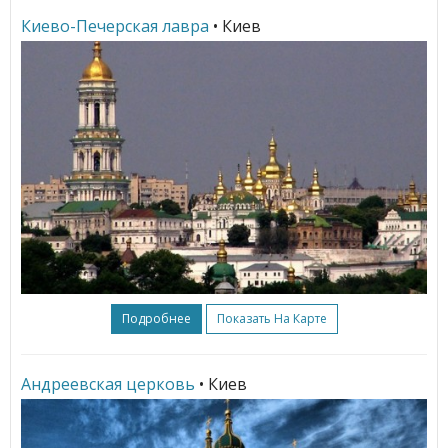
Киево-Печерская лавра
• Киев
Подробнее
Показать На Карте
Андреевская церковь
• Киев