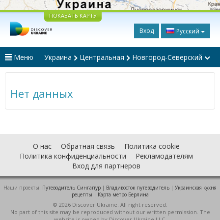
ПОКАЗАТЬ КАРТУ
Вход
Русский
Меню
Украина
Центральная
Новгород-Северский
Нет данных
О нас
Обратная связь
Политика cookie
Политика конфиденциальности
Рекламодателям
Вход для партнеров
Наши проекты:
Путеводитель Сингапур
|
Владивосток путеводитель
|
Украинская кухня
рецепты
|
Карта метро Берлина
© 2026 Discover Ukraine. All right reserved.
No part of this site may be reproduced without our written permission. The
website is owned by Discover Ukraine LLC.