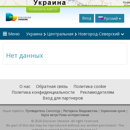
ПОКАЗАТЬ КАРТУ
Вход
Русский
Меню
Украина
Центральная
Новгород-Северский
Нет данных
О нас
Обратная связь
Политика cookie
Политика конфиденциальности
Рекламодателям
Вход для партнеров
Наши проекты:
Путеводитель Сингапур
|
Рестораны Владивостока
|
Украинская кухня
|
Карта метро Рима интерактивная
© 2026 Discover Ukraine. All right reserved.
No part of this site may be reproduced without our written permission. The
website is owned by Discover Ukraine LLC.