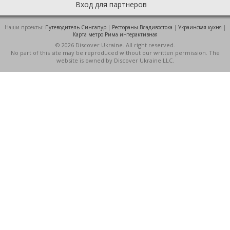
Вход для партнеров
Наши проекты:
Путеводитель Сингапур
|
Рестораны Владивостока
|
Украинская кухня
|
Карта метро Рима интерактивная
© 2026 Discover Ukraine. All right reserved.
No part of this site may be reproduced without our written permission. The
website is owned by Discover Ukraine LLC.