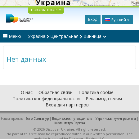
ПОКАЗАТЬ КАРТУ
Вход
Русский
Меню
Украина
Центральная
Винница
Нет данных
О нас
Обратная связь
Политика cookie
Политика конфиденциальности
Рекламодателям
Вход для партнеров
Наши проекты:
Все о Cингапур
|
Владивосток путеводитель
|
Украинская кухня рецепты
|
Карта метро Парижа
© 2026 Discover Ukraine. All right reserved.
No part of this site may be reproduced without our written permission. The
website is owned by Discover Ukraine LLC.