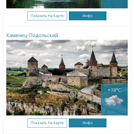
Показать На Карте
Инфо
Каменец-Подольский
+18°C
Показать На Карте
Инфо