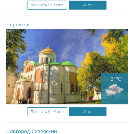
Показать На Карте
Инфо
Чернигов
+21°C
Показать На Карте
Инфо
Новгород-Северский