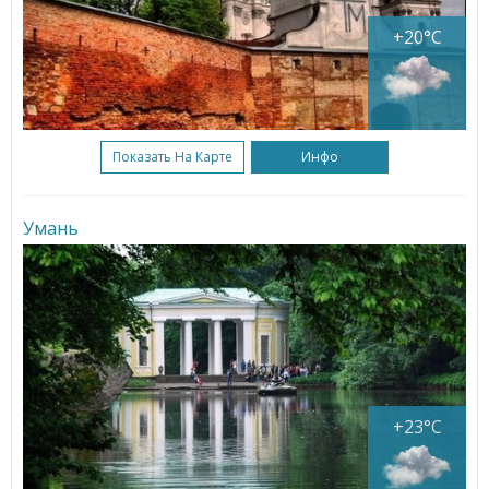
+20°C
Показать На Карте
Инфо
Умань
+23°C