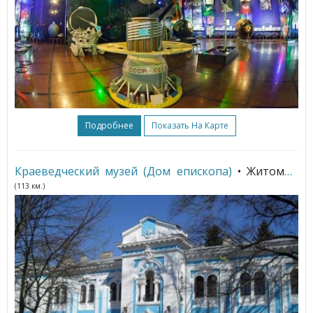
Подробнее
Показать На Карте
Краеведческий музей (Дом епископа)
• Житомир
(113 км.)