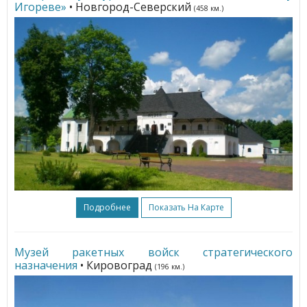
Игореве»
• Новгород-Северский
(458 км.)
Подробнее
Показать На Карте
Музей ракетных войск стратегического
назначения
• Кировоград
(196 км.)