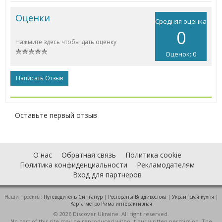
Оценки
Средняя оценка
0
Нажмите здесь чтобы дать оценку
Оценок: 0
Написать Отзыв
Оставьте первый отзыв
О нас
Обратная связь
Политика cookie
Политика конфиденциальности
Рекламодателям
Вход для партнеров
Наши проекты:
Путеводитель Сингапур
|
Рестораны Владивостока
|
Украинская кухня
|
Карта метро Рима интерактивная
© 2026 Discover Ukraine. All right reserved.
No part of this site may be reproduced without our written permission. The