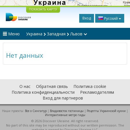
ПОКАЗАТЬ КАРТУ
Вход
Русский
Меню
Украина
Западная
Львов
Нет данных
О нас
Обратная связь
Политика cookie
Политика конфиденциальности
Рекламодателям
Вход для партнеров
Наши проекты:
Все о Cингапур
|
Владивосток гостиницы
|
Рецепты Украинской кухни
|
Интерактивные метро гиды
© 2026 Discover Ukraine. All right reserved.
No part of this site may be reproduced without our written permission. The
website is owned by Discover Ukraine LLC.