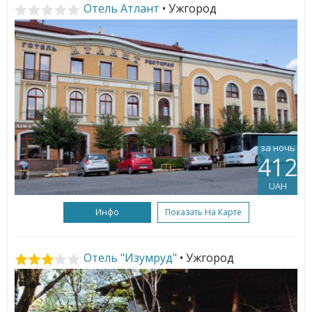
Отель Атлант
• Ужгород
за ночь
412
UAH
Инфо
Показать На Карте
Отель "Изумруд"
• Ужгород