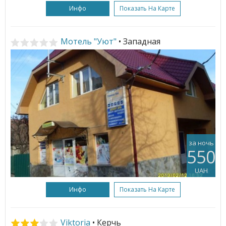
Инфо
Показать На Карте
Мотель "Уют"
• Западная
за ночь
550
UAH
Инфо
Показать На Карте
Viktoria
• Керчь