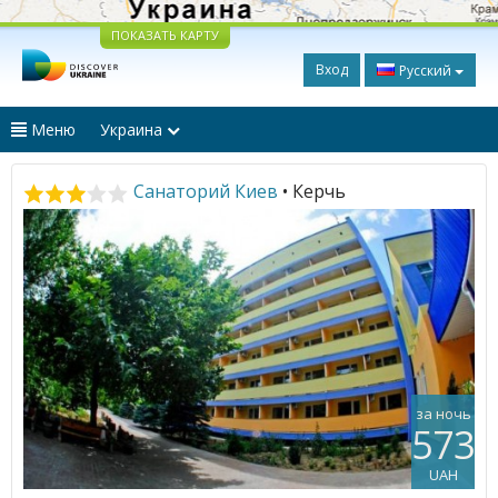
ПОКАЗАТЬ КАРТУ
Вход
Русский
Меню
Украина
Санаторий Киев
• Керчь
за ночь
573
UAH