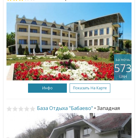
за ночь
573
UAH
Инфо
Показать На Карте
База Отдыха "Бабаево"
• Западная