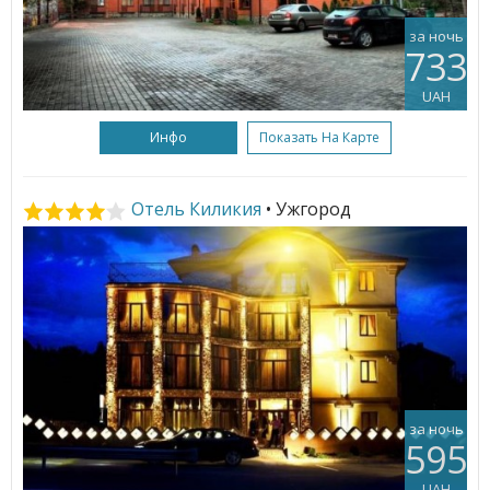
за ночь
733
UAH
Инфо
Показать На Карте
Отель Киликия
• Ужгород
за ночь
595
UAH