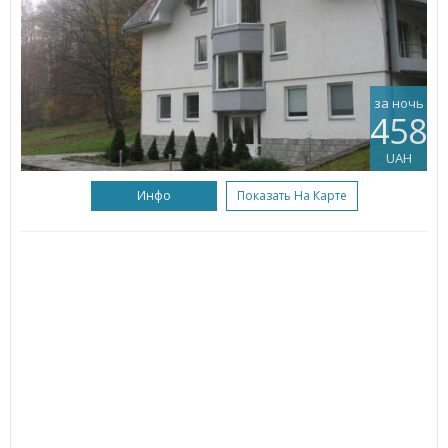
за ночь
458
UAH
Инфо
Показать На Карте