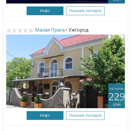
Инфо
Показать На Карте
Малая Прага
• Ужгород
за ночь
229
UAH
Инфо
Показать На Карте