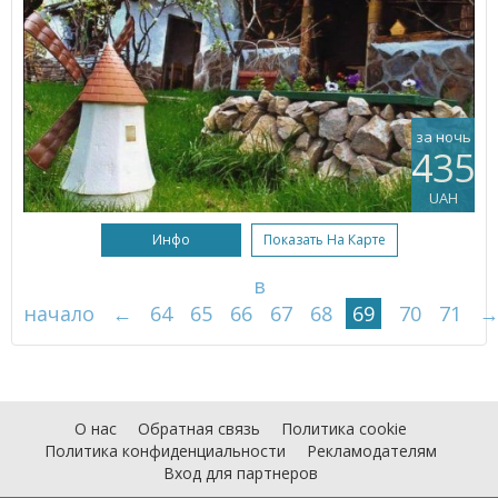
за ночь
435
UAH
Инфо
Показать На Карте
в
начало
←
64
65
66
67
68
69
70
71
О нас
Обратная связь
Политика cookie
Политика конфиденциальности
Рекламодателям
Вход для партнеров