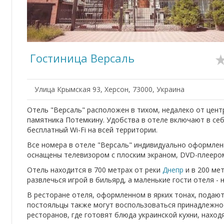
Гостиница Версаль
Улица Крымская 93, Херсон, 73000, Украина
Отель "Версаль" расположен в тихом, недалеко от цен
памятника Потемкину. Удобства в отеле включают в себ
бесплатный Wi-Fi на всей территории.
Все номера в отеле "Версаль" индивидуально оформлен
оснащены телевизором с плоским экраном, DVD-плеером
Отель находится в 700 метрах от реки
Днепр
и в 200 ме
развлечься игрой в бильярд, а маленькие гости отеля - 
В ресторане отеля, оформленном в ярких тонах, подаю
постояльцы также могут воспользоваться принадлежнос
ресторанов, где готовят блюда украинской кухни, находя