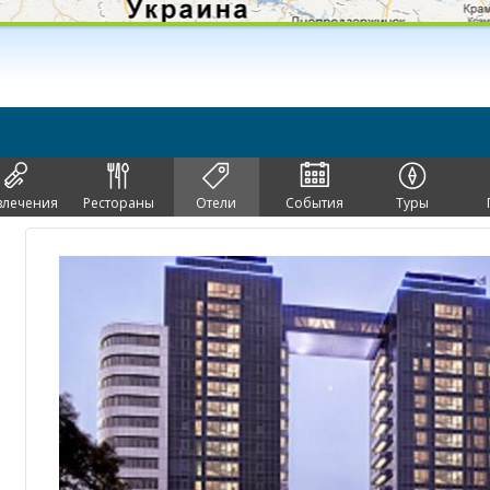
влечения
Рестораны
Отели
События
Туры