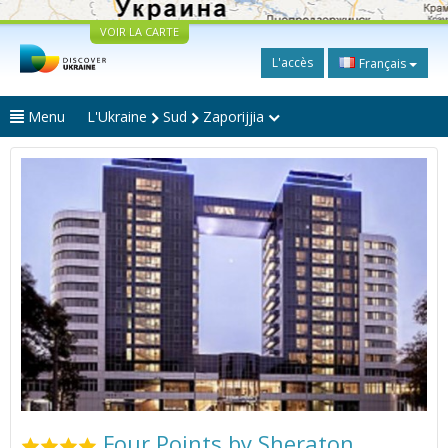
VOIR LA CARTE
L'accès
Français
Menu
L'Ukraine
Sud
Zaporijjia
Four Points by Sheraton