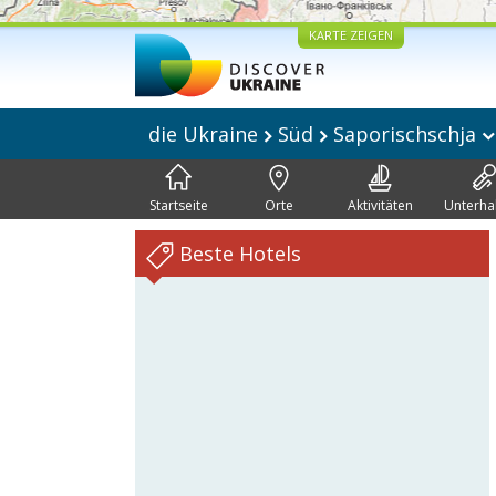
KARTE ZEIGEN
die Ukraine
Süd
Saporischschja
Startseite
Orte
Aktivitäten
Unterha
Beste Hotels