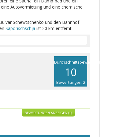
hören eine Sauna, ein Dampfbad und ein
m eine Autovermietung und eine chemische
e Bulvar Schewtschenko und den Bahnhof
fen
Saporischschja
ist 20 km entfernt.
Durchschnittsbewertung
10
Bewertungen: 2
BEWERTUNGEN ANZEIGEN (1)