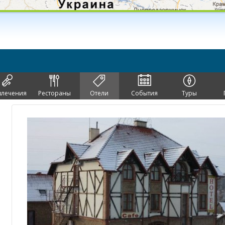
влечения
Рестораны
Отели
События
Туры