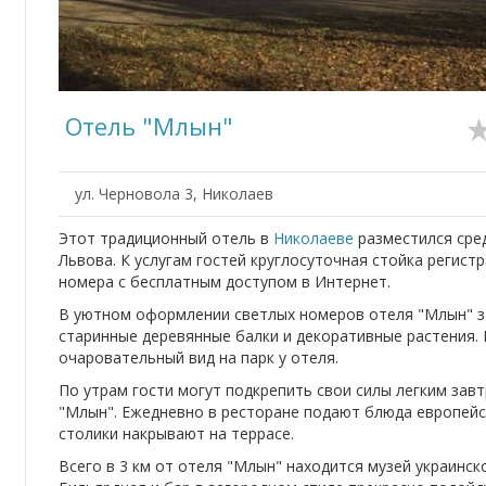
Отель "Млын"
ул. Черновола 3, Николаев
Этот традиционный отель в
Николаеве
разместился сред
Львова. К услугам гостей круглосуточная стойка регист
номера с бесплатным доступом в Интернет.
В уютном оформлении светлых номеров отеля "Млын" з
старинные деревянные балки и декоративные растения.
очаровательный вид на парк у отеля.
По утрам гости могут подкрепить свои силы легким зав
"Млын". Ежедневно в ресторане подают блюда европейс
столики накрывают на террасе.
Всего в 3 км от отеля "Млын" находится музей украинск