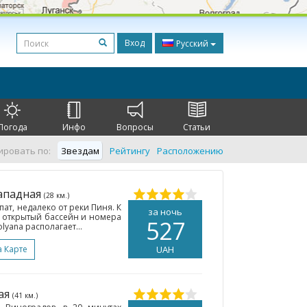
Вход
Русский
Погода
Инфо
Вопросы
Статьи
ировать по:
Звездам
Рейтингу
Расположению
Западная
(28 км.)
ат, недалеко от реки Пиня. К
за ночь
 и открытый бассейн и номера
527
olyana располагает...
а Карте
UAH
ная
(41 км.)