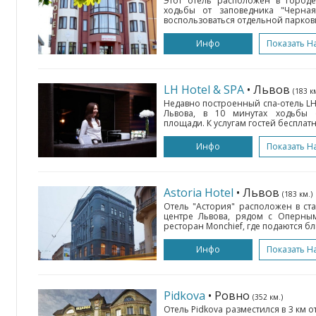
Этот отель расположен в городе
ходьбы от заповедника "Черная
воспользоваться отдельной парковко
Инфо
Показать Н
LH Hotel & SPA
• Львов
(183 к
Недавно построенный спа-отель L
Львова, в 10 минутах ходьбы 
площади. К услугам гостей бесплатны
Инфо
Показать Н
Astoria Hotel
• Львов
(183 км.)
Отель "Астория" расположен в ст
центре Львова, рядом с Оперным
ресторан Monchief, где подаются бл
Инфо
Показать Н
Pidkova
• Ровно
(352 км.)
Отель Pidkova разместился в 3 км