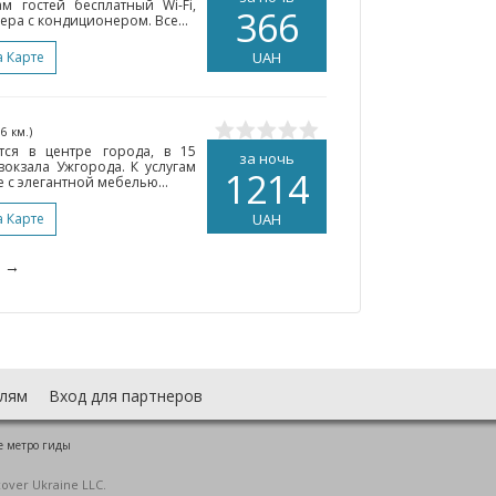
м гостей бесплатный Wi-Fi,
366
ера с кондиционером. Все...
а Карте
UAH
36 км.)
тся в центре города, в 15
за ночь
вокзала Ужгорода. К услугам
1214
 с элегантной мебелью...
а Карте
UAH
→
лям
Вход для партнеров
е метро гиды
cover Ukraine LLC.