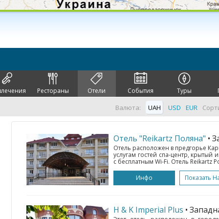
влечения
Рестораны
Отели
События
Туры
Валюта:
UAH
USD
EUR
Сорт
Отель "Reikartz Поляна"
• 
Отель расположен в предгорье Карп
услугам гостей спа-центр, крытый
с бесплатным Wi-Fi. Отель Reikartz P
Инфо
Показать Н
H & K Imperial Plus
• Запад