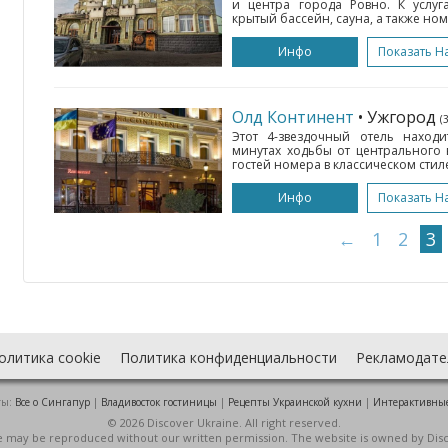
и центра города Ровно. К услуга
крытый бассейн, сауна, а также ном
Инфо
Показать Н
Олд Континент
• Ужгород
(
Этот 4-звездочный отель находи
минутах ходьбы от центрального 
гостей номера в классическом стиле
Инфо
Показать Н
←
1
2
3
олитика cookie
Политика конфиденциальности
Рекламодате
ты:
Все о Cингапур
|
Владивосток гостиницы
|
Рецепты Украинской кухни
|
Интерактивны
© 2026 Discover Ukraine. All right reserved.
ite may be reproduced without our written permission. The website is owned by Dis