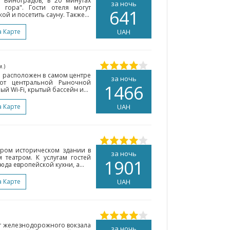
 Виноградов, в 20 минутах
за ночь
 гора". Гости отеля могут
641
й и посетить сауну. Также...
а Карте
UAH
м.)
H расположен в самом центре
за ночь
от центральной Рыночной
1466
й Wi-Fi, крытый бассейн и...
а Карте
UAH
аром историческом здании в
за ночь
 театром. К услугам гостей
1901
юда европейской кухни, а...
а Карте
UAH
 от железнодорожного вокзала
за ночь