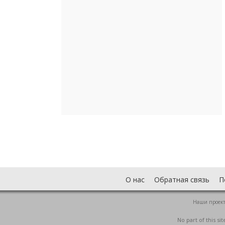
О нас
Обратная связь
П
Наши проек
No part of this s