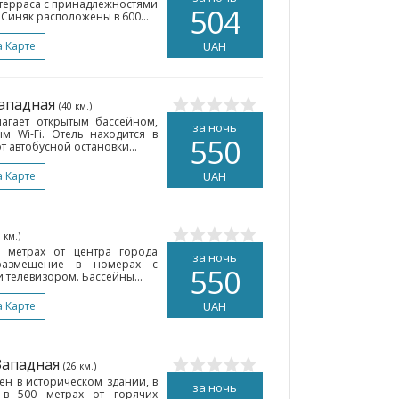
и терраса с принадлежностями
504
Синяк расположены в 600...
а Карте
UAH
Западная
(40 км.)
лагает открытым бассейном,
за ночь
м Wi-Fi. Отель находится в
550
т автобусной остановки...
а Карте
UAH
 км.)
 метрах от центра города
за ночь
 размещение в номерах с
550
 телевизором. Бассейны...
а Карте
UAH
 Западная
(26 км.)
ен в историческом здании, в
за ночь
 в 500 метрах от горячих