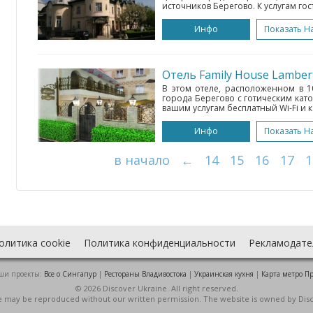
источников Берегово. К услугам гост
Инфо
Показать Н
Отель Family House Lamber
В этом отеле, расположенном в 1
города Берегово с готическим кат
вашим услугам бесплатный Wi-Fi и ка
Инфо
Показать Н
в начало
←
14
15
16
17
1
олитика cookie
Политика конфиденциальности
Рекламодате
ши проекты:
Все о Cингапур
|
Рестораны Владивостока
|
Украинская кухня
|
Карта метро П
© 2026 Discover Ukraine. All right reserved.
ite may be reproduced without our written permission. The website is owned by Dis