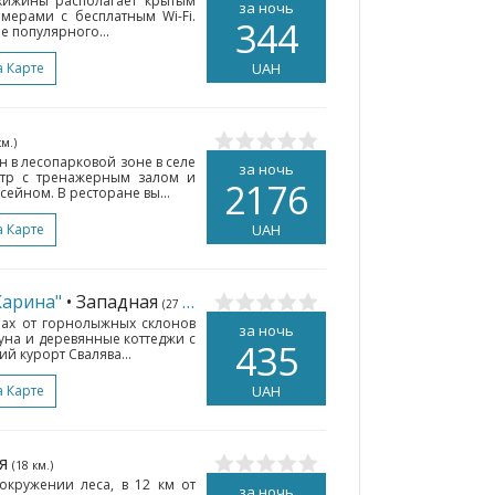
 хижины располагает крытым
за ночь
мерами с бесплатным Wi-Fi.
344
ре популярного...
а Карте
UAH
км.)
 в лесопарковой зоне в селе
за ночь
нтр с тренажерным залом и
2176
йном. В ресторане вы...
а Карте
UAH
Карина"
• Западная
(27 км.)
рах от горнолыжных склонов
за ночь
ауна и деревянные коттеджи с
435
й курорт Свалява...
а Карте
UAH
ая
(18 км.)
 окружении леса, в 12 км от
за ночь