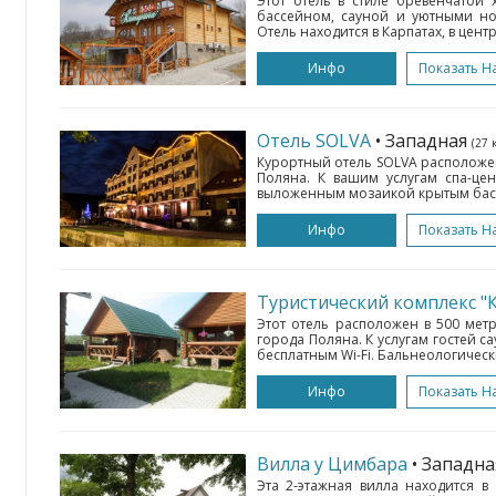
Этот отель в стиле бревенчатой
бассейном, сауной и уютными но
Отель находится в Карпатах, в цент
Инфо
Показать Н
Отель SOLVA
• Западная
(27 
Курортный отель SOLVA расположен
Поляна. К вашим услугам спа-це
выложенным мозаикой крытым бассе
Инфо
Показать Н
Туристический комплекс "
Этот отель расположен в 500 мет
города Поляна. К услугам гостей с
бесплатным Wi-Fi. Бальнеологически
Инфо
Показать Н
Вилла у Цимбара
• Западн
Эта 2-этажная вилла находится в