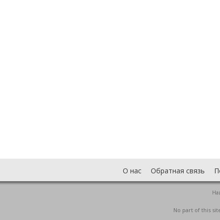
О нас
Обратная связь
П
На
No part of this s