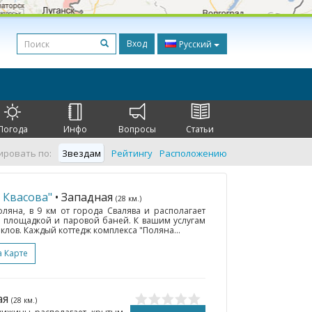
Вход
Русский
Погода
Инфо
Вопросы
Статьи
ировать по:
Звездам
Рейтингу
Расположению
 Квасова"
• Западная
(28 км.)
оляна, в 9 км от города Свалява и располагает
 площадкой и паровой баней. К вашим услугам
клов. Каждый коттедж комплекса "Поляна...
а Карте
ая
(28 км.)