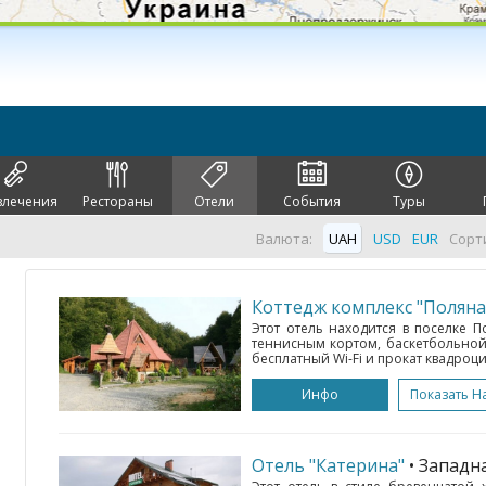
влечения
Рестораны
Отели
События
Туры
Валюта:
UAH
USD
EUR
Сорт
Коттедж комплекс "Поляна
Этот отель находится в поселке П
теннисным кортом, баскетбольной
бесплатный Wi-Fi и прокат квадроци
Инфо
Показать Н
Отель "Катерина"
• Западн