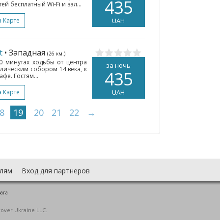
435
ей бесплатный Wi-Fi и зал...
а Карте
UAH
t
• Западная
(26 км.)
0 минутах ходьбы от центра
за ночь
олическим собором 14 века, к
435
фе. Гостям...
а Карте
UAH
8
19
20
21
22
→
лям
Вход для партнеров
рага
cover Ukraine LLC.