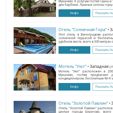
Мукачево. К услугам гостей сауна 
для барбекю. Лыжные склоны горы 
Инфо
Показать Н
Отель "Солнечная Гора"
• 
Этот отель в Виноградове распо
солнечной террасой и бесплатны
удобном месте, всего в 300 метрах о
Инфо
Показать Н
Мотель "Уют"
• Западная
(27
Мотель "Уют" расположен в 200
Мукачево, гостям предлагают
кондиционером, бесплатным Wi-Fi и
Инфо
Показать Н
Отель "Золотой Павлин"
•
Отель "Золотой Павлин" располож
центре города Берегово, всего