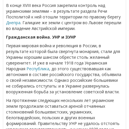
В конце XVIII века Россия закрепила контроль над
украинскими землями – в результате раздела Речи
Посполитой к ней отошли территории по правому берегу
Днепра
. Галицкие же земли с центром во Львове перешли
во владение Австрийской империи.
Гражданская война. УНР и ЗУНР
Первая мировая война и революция в России, в
результате которой была свергнута монархия, стали для
Украины хорошим шансом обрести столь желанный
суверенитет. И уже в начале 1918 года Украинская
Народная
Республика
, до этого существовавшая как
автономия в составе российского государства, объявила
о своей независимости. Однако российские большевики
не собирались отступать: и в Украине развернулась
вооруженная борьба за установление советской власти.
На протяжении следующих нескольких лет украинские
земли продолжали оставаться ареной отчаянных
столкновений большевистских, украинских,
белогвардейских, польских и других военных
формирований. Правительству УНР не удалось отстоять