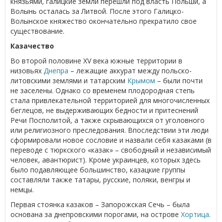
князьями, галицкие земли перешли под власть Польши, а
Волынь осталась за Литвой. После этого Галицко-
Волынское княжество окончательно прекратило свое
существование.
Казачество
Во второй половине XV века южные территории в
низовьях
Днепра
– лежащие аккурат между польско-
литовскими землями и татарским
Крымом
– были почти
не заселены. Однако со временем плодородная степь
стала привлекательной территорией для многочисленных
беглецов, не выдерживающих бедности и притеснений
Речи Посполитой, а также скрывающихся от уголовного
или религиозного преследования. Впоследствии эти люди
сформировали новое сословие и назвали себя казаками (в
переводе с тюркского «казак» – свободный и независимый
человек, авантюрист). Кроме украинцев, которых здесь
было подавляющее большинство, казацкие группы
составляли также татары, русские, поляки, венгры и
немцы.
Первая стоянка казаков – Запорожская Сечь – была
основана за днепровскими порогами, на острове
Хортица
.