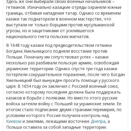
Здесь же они выбирали своих военных начальников –
гетманов. Изначально казацкие отряды охраняли южные
границы, отбивая нападения татар. Однако со временем
казаки так поднаторели в военном мастерстве, что
выступали не только борцами против мусульманской
угрозы, но и защитниками от усилившегося
национального гнета польских магнатов.
В 1648 году казаки под предводительством гетмана
Богдана Хмельницкого подняли восстание против
Польши. Поначалу им сопутствовал успех – казаки
несколько раз разбивали польскую армию, освобождая
украинские территории. Однако спустя три года казаки
потерпели сокрушительное поражение, после чего Богдан
Хмельницкий был вынужден просить помощи у русского
царя. В 1654 году он заключил с Россией военный союз,
согласно которому последняя должна была поддержать
казаков в борьбе с поляками. Но вместо этого русские
войска затеяли войну с Польшей за украинские земли. Ее
итогом стало подписание двумя странами перемирия, по
условиям которого Россия получила контроль над
Киевом
и землями, лежащими восточнее
Днепра
, а
Польша оставила за собой западные территории.