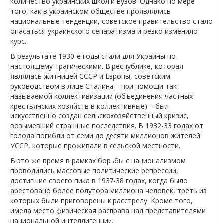
количество украинских школ и вузов. Однако по мере
того, как в украинском обществе проявлялись
национальные тенденции, советское правительство стало
опасаться украинского сепаратизма и резко изменило
курс.
В результате 1930-е годы стали для Украины по-
настоящему трагическими. В республике, которая
являлась житницей СССР и Европы, советским
руководством в лице Сталина – при помощи так
называемой коллективизации (объединения частных
крестьянских хозяйств в коллективные) – был
искусственно создан сельскохозяйственный кризис,
возымевший страшные последствия. В 1932-33 годах от
голода погибли от семи до десяти миллионов жителей
УССР, которые проживали в сельской местности.
В это же время в рамках борьбы с национализмом
проводились массовые политические репрессии,
достигшие своего пика в 1937-38 годах, когда было
арестовано более полутора миллиона человек, треть из
которых были приговорены к расстрелу. Кроме того,
имела место физическая расправа над представителями
национальной интеллигенции.