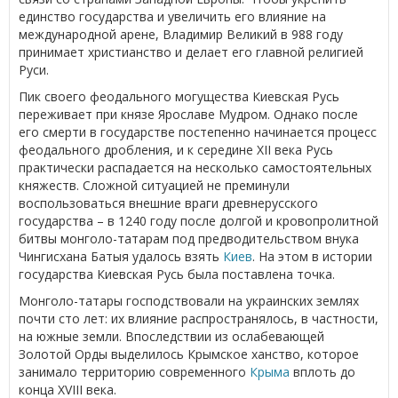
единство государства и увеличить его влияние на
международной арене, Владимир Великий в 988 году
принимает христианство и делает его главной религией
Руси.
Пик своего феодального могущества Киевская Русь
переживает при князе Ярославе Мудром. Однако после
его смерти в государстве постепенно начинается процесс
феодального дробления, и к середине XII века Русь
практически распадается на несколько самостоятельных
княжеств. Сложной ситуацией не преминули
воспользоваться внешние враги древнерусского
государства – в 1240 году после долгой и кровопролитной
битвы монголо-татарам под предводительством внука
Чингисхана Батыя удалось взять
Киев
. На этом в истории
государства Киевская Русь была поставлена точка.
Монголо-татары господствовали на украинских землях
почти сто лет: их влияние распространялось, в частности,
на южные земли. Впоследствии из ослабевающей
Золотой Орды выделилось Крымское ханство, которое
занимало территорию современного
Крыма
вплоть до
конца XVIII века.