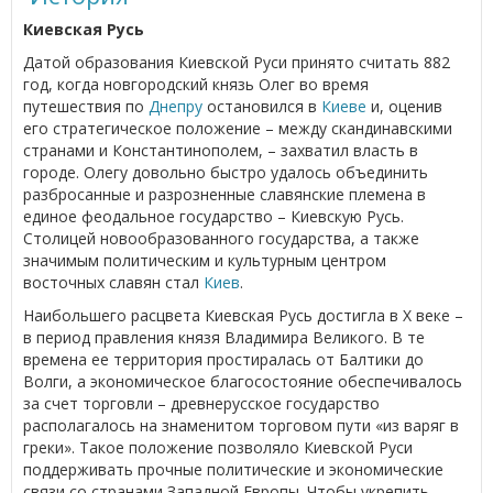
Киевская Русь
Датой образования Киевской Руси принято считать 882
год, когда новгородский князь Олег во время
путешествия по
Днепру
остановился в
Киеве
и, оценив
его стратегическое положение – между скандинавскими
странами и Константинополем, – захватил власть в
городе. Олегу довольно быстро удалось объединить
разбросанные и разрозненные славянские племена в
единое феодальное государство – Киевскую Русь.
Столицей новообразованного государства, а также
значимым политическим и культурным центром
восточных славян стал
Киев
.
Наибольшего расцвета Киевская Русь достигла в Х веке –
в период правления князя Владимира Великого. В те
времена ее территория простиралась от Балтики до
Волги, а экономическое благосостояние обеспечивалось
за счет торговли – древнерусское государство
располагалось на знаменитом торговом пути «из варяг в
греки». Такое положение позволяло Киевской Руси
поддерживать прочные политические и экономические
связи со странами Западной Европы. Чтобы укрепить