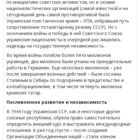
по инициативе советских активистов, но и силами
националистических организаций (самой известной и на
сегодняшний день самой противоречивой была
Украинская повстанческая армия – УПА, избравшая путь
сопротивления тоталитарному режиму СССР). Но с
окончанием войны и победы в ней Советского Союза
украинские националисты в очередной раз лишились
надежды на государственную независимость.
Во время войны погибли более пяти миллионов
украинцев, два миллиона были угнаны на принудительные
работы в Германию. Еще несколько миллионов – уже
после завершения военных действий – были сосланы
Сталиным в Сибирь по подозрению в предательстве и
коллаборационизме, в том числе четверть миллиона
крымских татар.
Послевоенное развитие и независимость
В 1944 году Украинская ССР, как и некоторые другие
союзные республики, обрела право самостоятельно
определять внешний курс и выстраивать международные
отношения. А уже год спустя – после создания
Организации Объединенных наций – стала членом