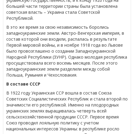
украинскую государственность, и к концу 1920 года на
большей части территории страны была установлена
советская власть – Украина стала Советской
Республикой.
В это же время за свою независимость боролись
западноукраинские земли. Австро-Венгерская империя, в
состав которой они входили, распалась в результате
Первой мировой войны, и в ноябре 1918 года во Львове
было провозглашено о создании Западноукраинской
Народной Республики (ЗУНР). Однако молодая республика
просуществовала всего восемь месяцев. После этого
западноукраинские земли разделили между собой
Польша, Румыния и Чехословакия.
В составе СССР
В 1922 году Украинская ССР вошла в состав Союза
Советских Социалистических Республик и стала второй по
значимости его республикой. Именно на плодородных
украинских землях выращивалась четверть всей
сельскохозяйственной продукции СССР. Первое время
Союз проводил лояльную политику с учетом
национальных интересов Украины: в республике росло