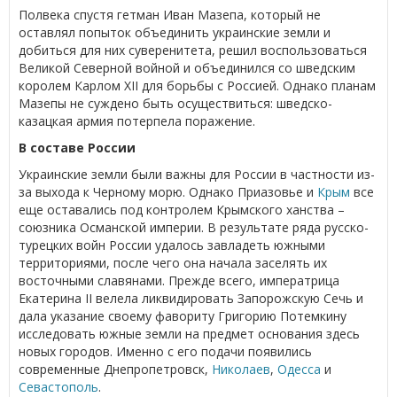
Полвека спустя гетман Иван Мазепа, который не
оставлял попыток объединить украинские земли и
добиться для них суверенитета, решил воспользоваться
Великой Северной войной и объединился со шведским
королем Карлом XII для борьбы с Россией. Однако планам
Мазепы не суждено быть осуществиться: шведско-
казацкая армия потерпела поражение.
В составе России
Украинские земли были важны для России в частности из-
за выхода к Черному морю. Однако Приазовье и
Крым
все
еще оставались под контролем Крымского ханства –
союзника Османской империи. В результате ряда русско-
турецких войн России удалось завладеть южными
территориями, после чего она начала заселять их
восточными славянами. Прежде всего, императрица
Екатерина II велела ликвидировать Запорожскую Сечь и
дала указание своему фавориту Григорию Потемкину
исследовать южные земли на предмет основания здесь
новых городов. Именно с его подачи появились
современные Днепропетровск,
Николаев
,
Одесса
и
Севастополь
.