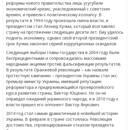
реформы нового правительства лишь усугубили
экономический кризис, унаследованный с советских
времен, и привели к политическому коллапсу. В
результате в 1994 году произошла смена власти, и
президентом стал Леонид Кучма, который возглавлял
страну на протяжении следующих десяти лет. Ему удалось
поднять экономику, однако свой второй президентский
срок Кучма закончил серией коррупционных скандалов.
Следующие выборы главы государства в 2004 году были
беспрецедентными и сопровождались массовыми
народными акциями против фальсификации результатов.
В результате Оранжевой революции – как назвали
протестную кампанию – президентом Украины стал экс-
премьер-министр Украины, имевший репутацию
реформатора и придерживающийся проевропейского
курса развития страны, Виктор Ющенко. Но он не
оправдал ожиданий украинского народа, и в 2010 году к
власти пришел его оппонент Виктор Янукович.
2014 год стал самым драматичным в новейшей истории
Украины. В феврале в стране состоялась Революция
достоинства, спровоцированная отказом президента