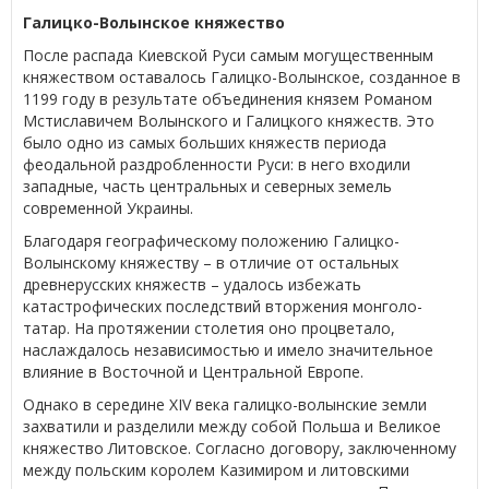
Галицко-Волынское княжество
После распада Киевской Руси самым могущественным
княжеством оставалось Галицко-Волынское, созданное в
1199 году в результате объединения князем Романом
Мстиславичем Волынского и Галицкого княжеств. Это
было одно из самых больших княжеств периода
феодальной раздробленности Руси: в него входили
западные, часть центральных и северных земель
современной Украины.
Благодаря географическому положению Галицко-
Волынскому княжеству – в отличие от остальных
древнерусских княжеств – удалось избежать
катастрофических последствий вторжения монголо-
татар. На протяжении столетия оно процветало,
наслаждалось независимостью и имело значительное
влияние в Восточной и Центральной Европе.
Однако в середине XIV века галицко-волынские земли
захватили и разделили между собой Польша и Великое
княжество Литовское. Согласно договору, заключенному
между польским королем Казимиром и литовскими