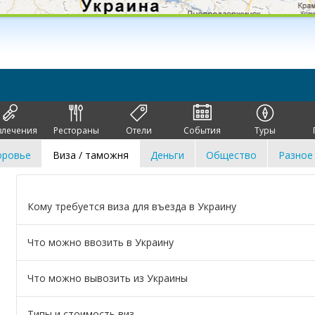
влечения
Рестораны
Отели
События
Туры
оровье
Виза / таможня
Деньги
Общество
Разное
Кому требуется виза для въезда в Украину
Что можно ввозить в Украину
Что можно вывозить из Украины
Типы и стоимость виз