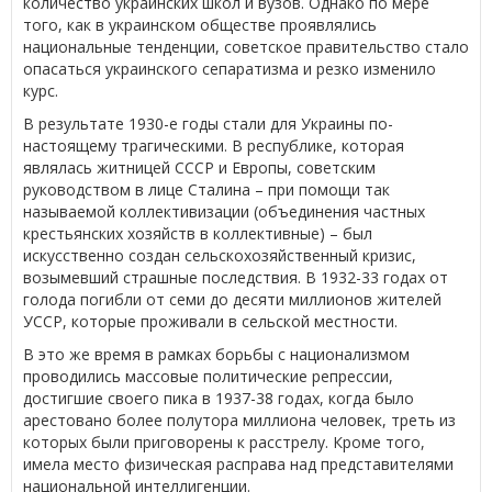
количество украинских школ и вузов. Однако по мере
того, как в украинском обществе проявлялись
национальные тенденции, советское правительство стало
опасаться украинского сепаратизма и резко изменило
курс.
В результате 1930-е годы стали для Украины по-
настоящему трагическими. В республике, которая
являлась житницей СССР и Европы, советским
руководством в лице Сталина – при помощи так
называемой коллективизации (объединения частных
крестьянских хозяйств в коллективные) – был
искусственно создан сельскохозяйственный кризис,
возымевший страшные последствия. В 1932-33 годах от
голода погибли от семи до десяти миллионов жителей
УССР, которые проживали в сельской местности.
В это же время в рамках борьбы с национализмом
проводились массовые политические репрессии,
достигшие своего пика в 1937-38 годах, когда было
арестовано более полутора миллиона человек, треть из
которых были приговорены к расстрелу. Кроме того,
имела место физическая расправа над представителями
национальной интеллигенции.