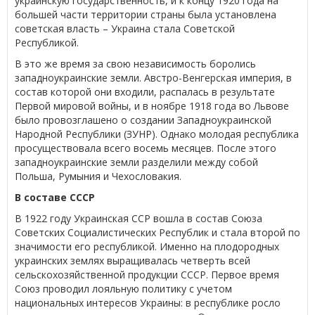
украинскую государственность, и к концу 1920 года на
большей части территории страны была установлена
советская власть – Украина стала Советской
Республикой.
В это же время за свою независимость боролись
западноукраинские земли. Австро-Венгерская империя, в
состав которой они входили, распалась в результате
Первой мировой войны, и в ноябре 1918 года во Львове
было провозглашено о создании Западноукраинской
Народной Республики (ЗУНР). Однако молодая республика
просуществовала всего восемь месяцев. После этого
западноукраинские земли разделили между собой
Польша, Румыния и Чехословакия.
В составе СССР
В 1922 году Украинская ССР вошла в состав Союза
Советских Социалистических Республик и стала второй по
значимости его республикой. Именно на плодородных
украинских землях выращивалась четверть всей
сельскохозяйственной продукции СССР. Первое время
Союз проводил лояльную политику с учетом
национальных интересов Украины: в республике росло