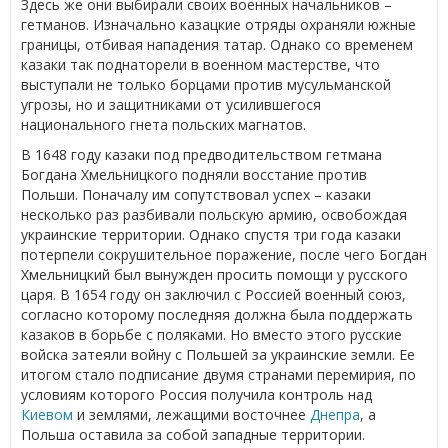
Здесь же они выбирали своих военных начальников –
гетманов. Изначально казацкие отряды охраняли южные
границы, отбивая нападения татар. Однако со временем
казаки так поднаторели в военном мастерстве, что
выступали не только борцами против мусульманской
угрозы, но и защитниками от усилившегося
национального гнета польских магнатов.
В 1648 году казаки под предводительством гетмана
Богдана Хмельницкого подняли восстание против
Польши. Поначалу им сопутствовал успех – казаки
несколько раз разбивали польскую армию, освобождая
украинские территории. Однако спустя три года казаки
потерпели сокрушительное поражение, после чего Богдан
Хмельницкий был вынужден просить помощи у русского
царя. В 1654 году он заключил с Россией военный союз,
согласно которому последняя должна была поддержать
казаков в борьбе с поляками. Но вместо этого русские
войска затеяли войну с Польшей за украинские земли. Ее
итогом стало подписание двумя странами перемирия, по
условиям которого Россия получила контроль над
Киевом
и землями, лежащими восточнее
Днепра
, а
Польша оставила за собой западные территории.