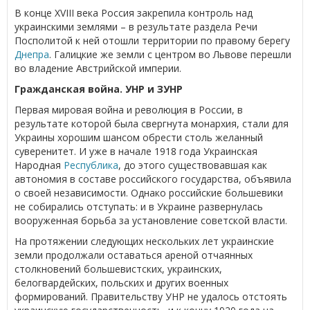
В конце XVIII века Россия закрепила контроль над
украинскими землями – в результате раздела Речи
Посполитой к ней отошли территории по правому берегу
Днепра
. Галицкие же земли с центром во Львове перешли
во владение Австрийской империи.
Гражданская война. УНР и ЗУНР
Первая мировая война и революция в России, в
результате которой была свергнута монархия, стали для
Украины хорошим шансом обрести столь желанный
суверенитет. И уже в начале 1918 года Украинская
Народная
Республика
, до этого существовавшая как
автономия в составе российского государства, объявила
о своей независимости. Однако российские большевики
не собирались отступать: и в Украине развернулась
вооруженная борьба за установление советской власти.
На протяжении следующих нескольких лет украинские
земли продолжали оставаться ареной отчаянных
столкновений большевистских, украинских,
белогвардейских, польских и других военных
формирований. Правительству УНР не удалось отстоять