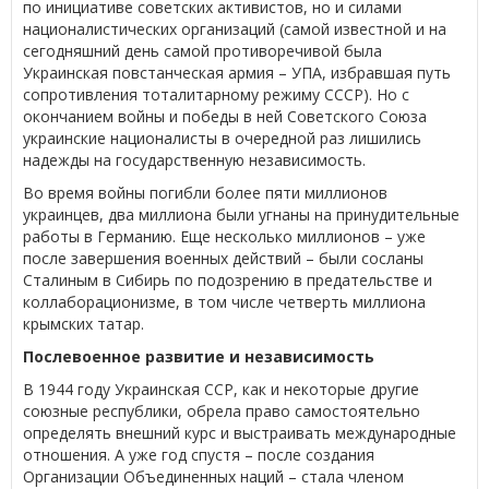
по инициативе советских активистов, но и силами
националистических организаций (самой известной и на
сегодняшний день самой противоречивой была
Украинская повстанческая армия – УПА, избравшая путь
сопротивления тоталитарному режиму СССР). Но с
окончанием войны и победы в ней Советского Союза
украинские националисты в очередной раз лишились
надежды на государственную независимость.
Во время войны погибли более пяти миллионов
украинцев, два миллиона были угнаны на принудительные
работы в Германию. Еще несколько миллионов – уже
после завершения военных действий – были сосланы
Сталиным в Сибирь по подозрению в предательстве и
коллаборационизме, в том числе четверть миллиона
крымских татар.
Послевоенное развитие и независимость
В 1944 году Украинская ССР, как и некоторые другие
союзные республики, обрела право самостоятельно
определять внешний курс и выстраивать международные
отношения. А уже год спустя – после создания
Организации Объединенных наций – стала членом