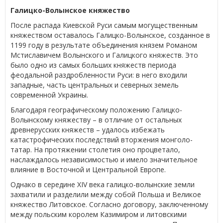
Галицко-Волынское княжество
После распада Киевской Руси самым могущественным
княжеством оставалось Галицко-Волынское, созданное в
1199 году в результате объединения князем Романом
Мстиславичем Волынского и Галицкого княжеств. Это
было одно из самых больших княжеств периода
феодальной раздробленности Руси: в него входили
западные, часть центральных и северных земель
современной Украины.
Благодаря географическому положению Галицко-
Волынскому княжеству – в отличие от остальных
древнерусских княжеств – удалось избежать
катастрофических последствий вторжения монголо-
татар. На протяжении столетия оно процветало,
наслаждалось независимостью и имело значительное
влияние в Восточной и Центральной Европе.
Однако в середине XIV века галицко-волынские земли
захватили и разделили между собой Польша и Великое
княжество Литовское. Согласно договору, заключенному
между польским королем Казимиром и литовскими