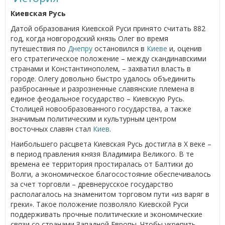
Киевская Русь
Датой образования Киевской Руси принято считать 882
год, когда новгородский князь Олег во время
путешествия по
Днепру
остановился в
Киеве
и, оценив
его стратегическое положение – между скандинавскими
странами и Константинополем, – захватил власть в
городе. Олегу довольно быстро удалось объединить
разбросанные и разрозненные славянские племена в
единое феодальное государство – Киевскую Русь.
Столицей новообразованного государства, а также
значимым политическим и культурным центром
восточных славян стал
Киев
.
Наибольшего расцвета Киевская Русь достигла в Х веке –
в период правления князя Владимира Великого. В те
времена ее территория простиралась от Балтики до
Волги, а экономическое благосостояние обеспечивалось
за счет торговли – древнерусское государство
располагалось на знаменитом торговом пути «из варяг в
греки». Такое положение позволяло Киевской Руси
поддерживать прочные политические и экономические
связи со странами Западной Европы. Чтобы укрепить