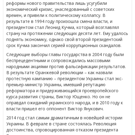
реформы нового правительства лишь усугубили
экономический кризис, унаследованный с советских
времен, и привели к политическому коллапсу. В
результате в 1994 году произошла смена власти, и
президентом стал Леонид Кучма, который возглавлял
страну на протяжении следующих десяти лет. Ему удалось
поднять экономику, однако свой второй президентский
срок Кучма закончил серией коррупционных скандалов.
Следующие выборы главы государства в 2004 году были
беспрецедентными и сопровождались массовыми
народными акциями против фальсификации результатов.
В результате Оранжевой революции – как назвали
протестную кампанию – президентом Украины стал экс-
премьер-министр Украины, имевший репутацию
реформатора и придерживающийся проевропейского
курса развития страны, Виктор Ющенко. Но он не
оправдал ожиданий украинского народа, и в 2010 году к
власти пришел его оппонент Виктор Янукович.
2014 год стал самым драматичным в новейшей истории
Украины. В феврале в стране состоялась Революция
достоинства, спровоцированная отказом президента