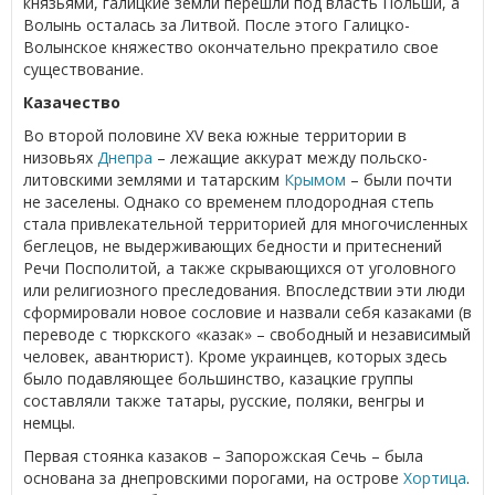
князьями, галицкие земли перешли под власть Польши, а
Волынь осталась за Литвой. После этого Галицко-
Волынское княжество окончательно прекратило свое
существование.
Казачество
Во второй половине XV века южные территории в
низовьях
Днепра
– лежащие аккурат между польско-
литовскими землями и татарским
Крымом
– были почти
не заселены. Однако со временем плодородная степь
стала привлекательной территорией для многочисленных
беглецов, не выдерживающих бедности и притеснений
Речи Посполитой, а также скрывающихся от уголовного
или религиозного преследования. Впоследствии эти люди
сформировали новое сословие и назвали себя казаками (в
переводе с тюркского «казак» – свободный и независимый
человек, авантюрист). Кроме украинцев, которых здесь
было подавляющее большинство, казацкие группы
составляли также татары, русские, поляки, венгры и
немцы.
Первая стоянка казаков – Запорожская Сечь – была
основана за днепровскими порогами, на острове
Хортица
.