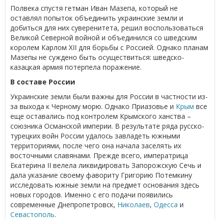
Полвека спустя гетман Иван Мазепа, который не
оставлял попыток объединить украинские земли и
добиться для них суверенитета, решил воспользоваться
Великой Северной войной и объединился со шведским
королем Карлом XII для борьбы с Россией. Однако планам
Мазепы не суждено быть осуществиться: шведско-
казацкая армия потерпела поражение.
В составе России
Украинские земли были важны для России в частности из-
за выхода к Черному морю. Однако Приазовье и
Крым
все
еще оставались под контролем Крымского ханства –
союзника Османской империи. В результате ряда русско-
турецких войн России удалось завладеть южными
территориями, после чего она начала заселять их
восточными славянами. Прежде всего, императрица
Екатерина II велела ликвидировать Запорожскую Сечь и
дала указание своему фавориту Григорию Потемкину
исследовать южные земли на предмет основания здесь
новых городов. Именно с его подачи появились
современные Днепропетровск,
Николаев
,
Одесса
и
Севастополь
.