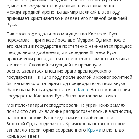
единство государства и увеличить его влияние на
международной арене, Владимир Великий в 988 году
принимает христианство и делает его главной религией
Руси.
Пик своего феодального могущества Киевская Русь
переживает при князе Ярославе Мудром. Однако после
его смерти в государстве постепенно начинается процесс
феодального дробления, и к середине XII века Русь
практически распадается на несколько самостоятельных
княжеств. Сложной ситуацией не преминули
воспользоваться внешние враги древнерусского
государства – в 1240 году после долгой и кровопролитной
битвы монголо-татарам под предводительством внука
Чингисхана Батыя удалось взять
Киев
. На этом в истории
государства Киевская Русь была поставлена точка.
Монголо-татары господствовали на украинских землях
почти сто лет: их влияние распространялось, в частности,
на южные земли. Впоследствии из ослабевающей
Золотой Орды выделилось Крымское ханство, которое
занимало территорию современного
Крыма
вплоть до
конца XVIII века.