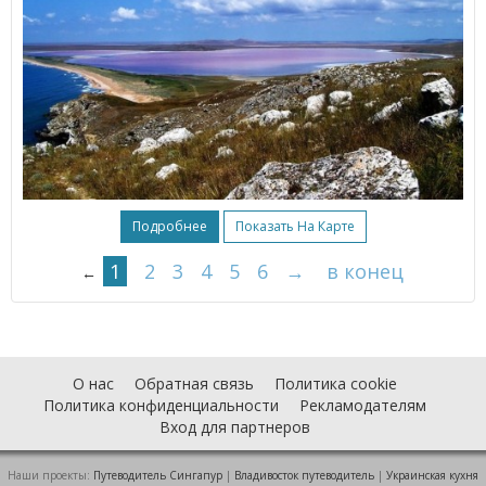
Подробнее
Показать На Карте
1
2
3
4
5
6
→
в конец
←
О нас
Обратная связь
Политика cookie
Политика конфиденциальности
Рекламодателям
Вход для партнеров
Наши проекты:
Путеводитель Сингапур
|
Владивосток путеводитель
|
Украинская кухня