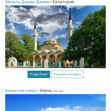
Мечеть Джума-Джами
• Евпатория
Подробнее
Показать На Карте
Кояшское озеро
• Керчь
(222 км.)