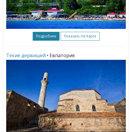
Подробнее
Показать На Карте
Текие дервишей
• Евпатория