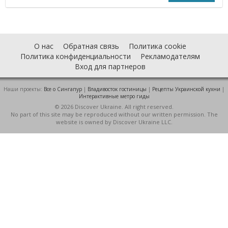
О нас
Обратная связь
Политика cookie
Политика конфиденциальности
Рекламодателям
Вход для партнеров
Наши проекты:
Все о Cингапур
|
Владивосток гостиницы
|
Рецепты Украинской кухни
|
Интерактивные метро гиды
© 2026 Discover Ukraine. All right reserved.
No part of this site may be reproduced without our written permission. The
website is owned by Discover Ukraine LLC.