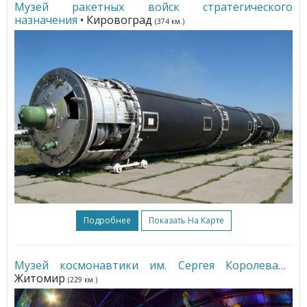
Музей ракетных войск стратегического
назначения
• Кировоград
(374 км.)
Подробнее
Показать На Карте
Музей космонавтики им. Сергея Королева
•
Житомир
(229 км.)