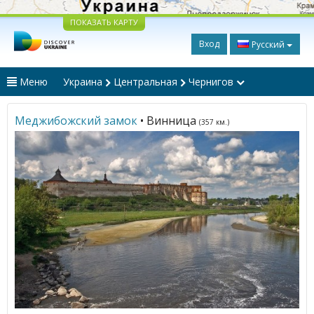
ПОКАЗАТЬ КАРТУ
Вход
Русский
Меню
Украина
Центральная
Чернигов
Меджибожский замок
• Винница
(357 км.)