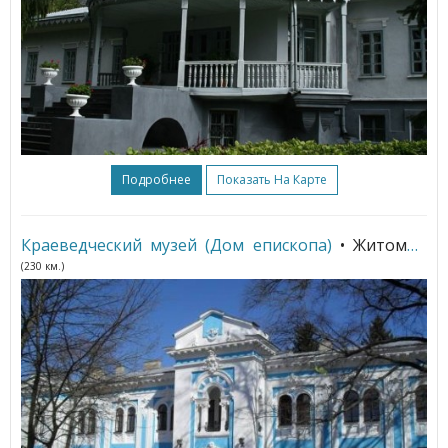
Подробнее
Показать На Карте
Краеведческий музей (Дом епископа)
• Житомир
(230 км.)