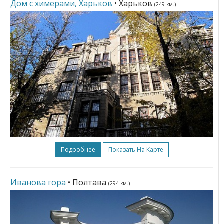
Дом с химерами, Харьков
• Харьков
(249 км.)
Подробнее
Показать На Карте
Иванова гора
• Полтава
(294 км.)