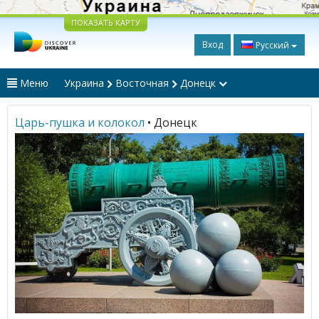
ПОКАЗАТЬ КАРТУ
Вход
Русский
Меню
Украина
Восточная
Донецк
Царь-пушка и колокол
• Донецк