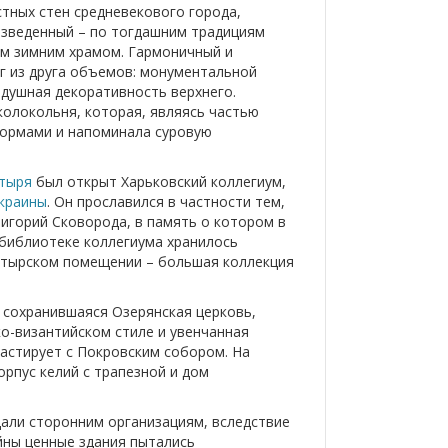
тных стен средневекового города,
озведенный – по тогдашним традициям
ым зимним храмом. Гармоничный и
г из друга объемов: монументальной
душная декоративность верхнего.
олокольня, которая, являясь частью
формами и напоминала суровую
тыря
был открыт Харьковский коллегиум,
краины
. Он прославился в частности тем,
игорий Сковорода, в память о котором в
 библиотеке коллегиума хранилось
астырском помещении – большая коллекция
 сохранившаяся Озерянская церковь,
ко-византийском стиле и увенчанная
астирует с Покровским собором. На
орпус келий с трапезной и дом
дали сторонним организациям, вследствие
йны ценные здания пытались