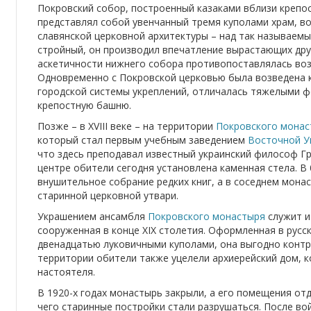
Покровский собор, построенный казаками вблизи крепос
представлял собой увенчанный тремя куполами храм, в
славянской церковной архитектуры – над так называем
стройный, он производил впечатление вырастающих дру
аскетичности нижнего собора противопоставлялась воз
Одновременно с Покровской церковью была возведена к
городской системы укреплений, отличалась тяжелыми 
крепостную башню.
Позже – в XVIII веке – на территории
Покровского монас
который стал первым учебным заведением
Восточной У
что здесь преподавал известный украинский философ Гр
центре обители сегодня установлена каменная стела. В
внушительное собрание редких книг, а в соседнем мон
старинной церковной утвари.
Украшением ансамбля
Покровского монастыря
служит и
сооруженная в конце XIX столетия. Оформленная в русс
двенадцатью луковичными куполами, она выгодно контр
территории обители также уцелели архиерейский дом, к
настоятеля.
В 1920-х годах монастырь закрыли, а его помещения от
чего старинные постройки стали разрушаться. После во