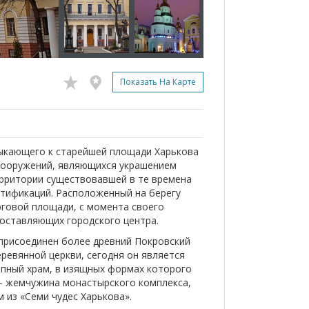
Показать На Карте
ыкающего к старейшей площади Харькова
 сооружений, являющихся украшением
ерритории существовавшей в те времена
ртификаций. Расположенный на берегу
рговой площади, с момента своего
составляющих городского центра.
 присоединен более древний Покровский
еревянной церкви, сегодня он является
епный храм, в изящных формах которого
– жемчужина монастырского комплекса,
 из «Семи чудес Харькова».