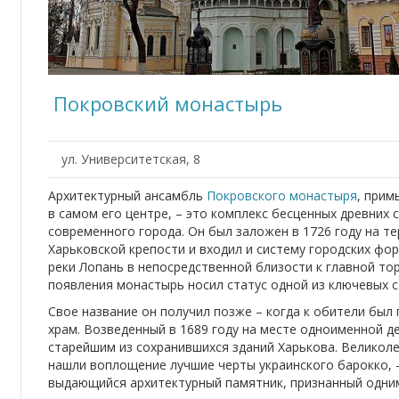
Покровский монастырь
ул. Университетская, 8
Архитектурный ансамбль
Покровского монастыря
, прим
в самом его центре, – это комплекс бесценных древних
современного города. Он был заложен в 1726 году на т
Харьковской крепости и входил и систему городских фо
реки Лопань в непосредственной близости к главной то
появления монастырь носил статус одной из ключевых 
Свое название он получил позже – когда к обители был
храм. Возведенный в 1689 году на месте одноименной д
старейшим из сохранившихся зданий Харькова. Великол
нашли воплощение лучшие черты украинского барокко, 
выдающийся архитектурный памятник, признанный одним