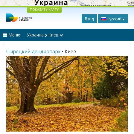
ПОКАЗАТЬ КАРТУ
Вход
Русский
Меню
Украина
Киев
Сырецкий дендропарк
• Киев