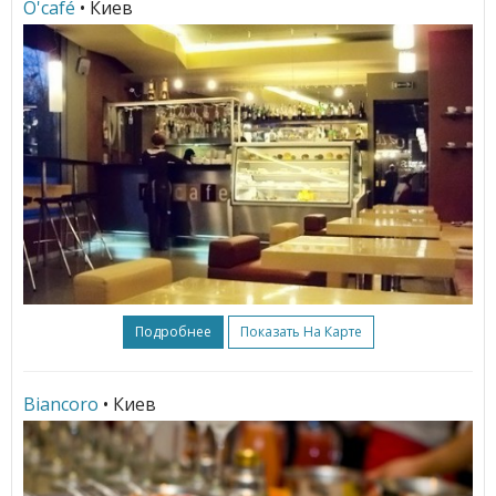
O'café
• Киев
Подробнее
Показать На Карте
Biancoro
• Киев