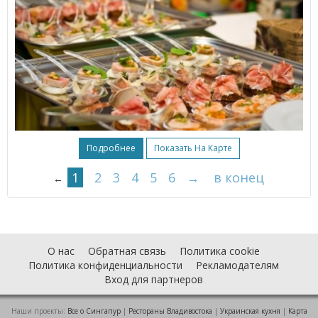
Подробнее
Показать На Карте
1
2
3
4
5
6
→
в конец
←
О нас
Обратная связь
Политика cookie
Политика конфиденциальности
Рекламодателям
Вход для партнеров
Наши проекты:
Все о Cингапур
|
Рестораны Владивостока
|
Украинская кухня
|
Карта