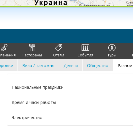
влечения
Рестораны
Отели
События
Туры
оровье
Виза / таможня
Деньги
Общество
Разное
Национальные праздники
Время и часы работы
Электричество