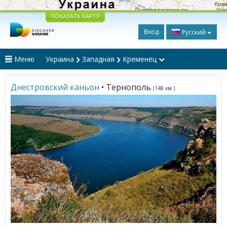
ПОКАЗАТЬ КАРТУ
Вход
Русский
Меню
Украина
Западная
Кременец
Днестровский каньон
• Тернополь
(148 км.)