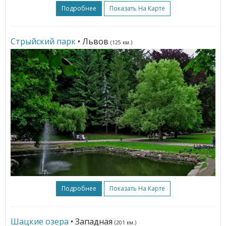
Подробнее
Показать На Карте
Стрыйский парк
• Львов
(125 км.)
Подробнее
Показать На Карте
Шацкие озера
• Западная
(201 км.)