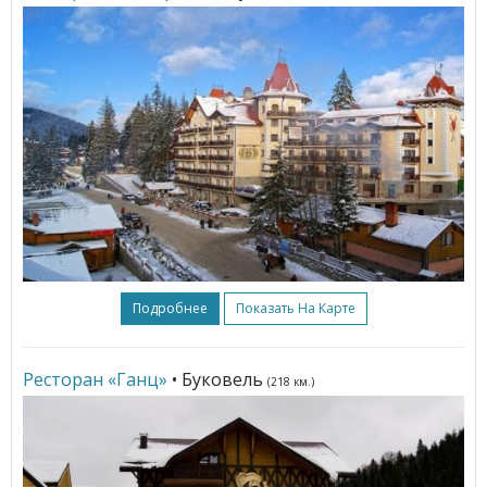
Подробнее
Показать На Карте
Ресторан «Ганц»
• Буковель
(218 км.)