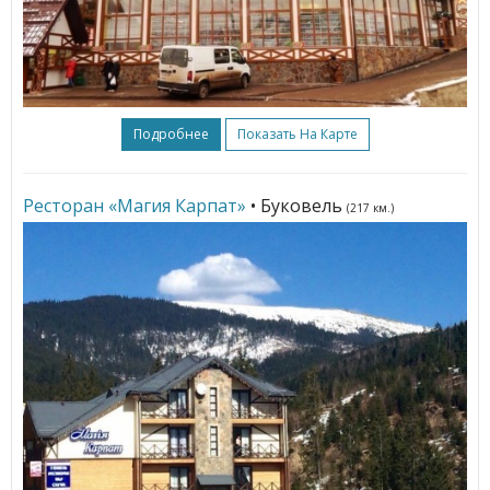
Подробнее
Показать На Карте
Ресторан «Магия Карпат»
• Буковель
(217 км.)