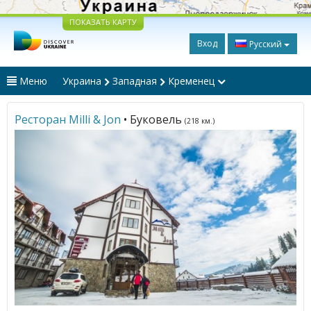
ПОКАЗАТЬ КАРТУ
Вход
Русский
Меню
Украина
Западная
Кременец
Ресторан Milli & Jon
• Буковель
(218 км.)