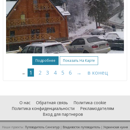
Подробнее
Показать На Карте
1
2
3
4
5
6
→
в конец
←
О нас
Обратная связь
Политика cookie
Политика конфиденциальности
Рекламодателям
Вход для партнеров
Наши проекты:
Путеводитель Сингапур
|
Владивосток путеводитель
|
Украинская кухня