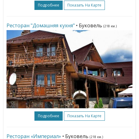
Подробнее
Показать На Карте
Ресторан "Домашняя кухня"
• Буковель
(218 км.)
Подробнее
Показать На Карте
Ресторан «Империал»
• Буковель
(218 км.)