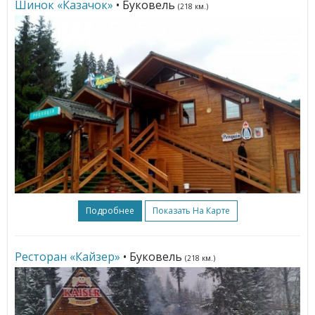
Шинок «Казачок»
• Буковель
(218 км.)
Подробнее
Показать На Карте
Ресторан «Кайзер»
• Буковель
(218 км.)