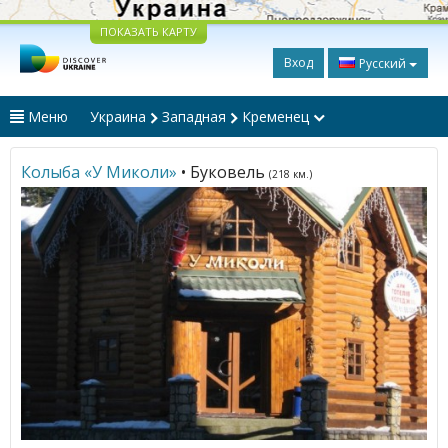
ПОКАЗАТЬ КАРТУ
Вход
Русский
Меню
Украина
Западная
Кременец
Колыба «У Миколи»
• Буковель
(218 км.)