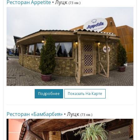
Ресторан Appetite
• Луцк
(73 км.)
Подробнее
Показать На Карте
Ресторан «Бамбарбия»
• Луцк
(73 км.)