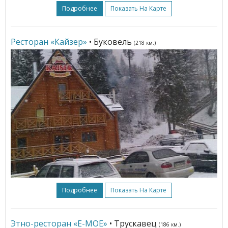
Подробнее
Показать На Карте
Ресторан «Кайзер»
• Буковель
(218 км.)
Подробнее
Показать На Карте
Этно-ресторан «Е-МОЕ»
• Трускавец
(186 км.)