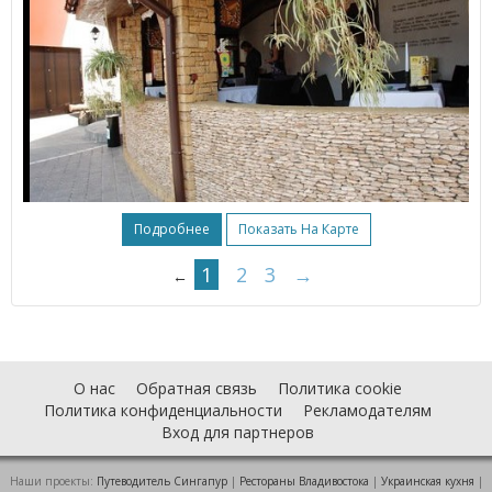
Подробнее
Показать На Карте
1
2
3
→
←
О нас
Обратная связь
Политика cookie
Политика конфиденциальности
Рекламодателям
Вход для партнеров
Наши проекты:
Путеводитель Сингапур
|
Рестораны Владивостока
|
Украинская кухня
|