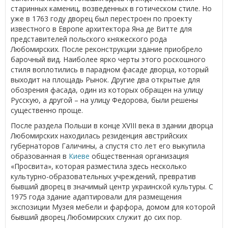
старинных камениц, возведенных в готическом стиле. Но
уже в 1763 году дворец был перестроен по проекту
известного в Европе архитектора Яна де Витте для
представителей польского княжеского рода
Любомирских. После реконструкции здание приобрело
барочный вид. Наиболее ярко черты этого роскошного
стиля воплотились в парадном фасаде дворца, который
выходит на площадь Рынок. Другие два открытые для
обозрения фасада, один из которых обращен на улицу
Русскую, а другой – на улицу Федорова, были решены
существенно проще.
После раздела Польши в конце XVIII века в здании дворца
Любомирских находилась резиденция австрийских
губернаторов Галичины, а спустя сто лет его выкупила
образованная в
Киеве
общественная организация
«Просвита», которая разместила здесь несколько
культурно-образовательных учреждений, превратив
бывший дворец в значимый центр украинской культуры. С
1975 года здание адаптировали для размещения
экспозиции Музея мебели и фарфора, домом для которой
бывший дворец Любомирских служит до сих пор.