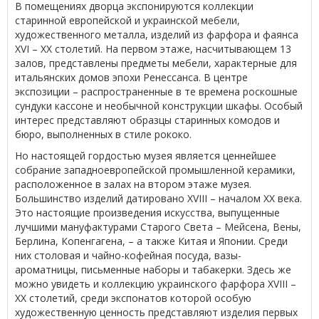
В помещениях дворца экспонируются коллекции
старинной европейской и украинской мебели,
художественного металла, изделий из фарфора и фаянса
XVI – XX столетий. На первом этаже, насчитывающем 13
залов, представлены предметы мебели, характерные для
итальянских домов эпохи Ренессанса. В центре
экспозиции – распространенные в те времена роскошные
сундуки кассоне и необычной конструкции шкафы. Особый
интерес представляют образцы старинных комодов и
бюро, выполненных в стиле рококо.
Но настоящей гордостью музея является ценнейшее
собрание западноевропейской промышленной керамики,
расположенное в залах на втором этаже музея.
Большинство изделий датировано XVIII – началом ХХ века.
Это настоящие произведения искусства, выпущенные
лучшими мануфактурами Старого Света – Мейсена, Вены,
Берлина, Копенгагена, – а также Китая и Японии. Среди
них столовая и чайно-кофейная посуда, вазы-
ароматницы, письменные наборы и табакерки. Здесь же
можно увидеть и коллекцию украинского фарфора XVIII –
XX столетий, среди экспонатов которой особую
художественную ценность представляют изделия первых