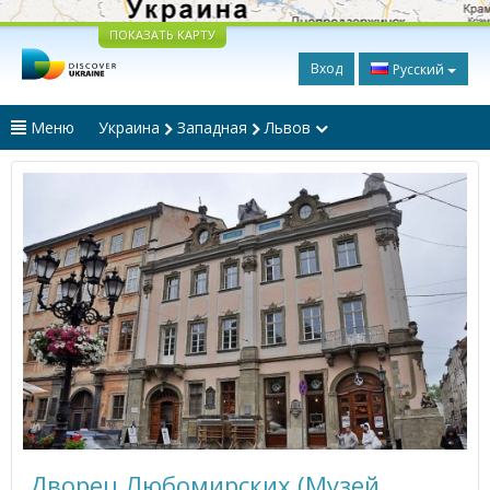
ПОКАЗАТЬ КАРТУ
Вход
Русский
Меню
Украина
Западная
Львов
Дворец Любомирских (Музей