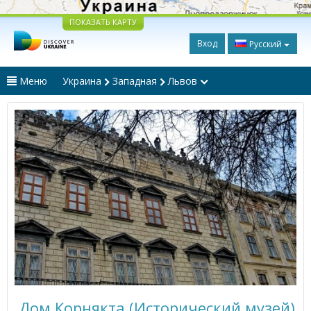
ПОКАЗАТЬ КАРТУ
Вход
Русский
Меню
Украина
Западная
Львов
Дом Корнякта (Исторический музей)