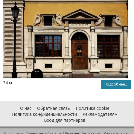
34 м.
Подробнее...
О нас
Обратная связь
Политика cookie
Политика конфиденциальности
Рекламодателям
Вход для партнеров
Наши проекты:
Путеводитель Сингапур
|
Рестораны Владивостока
|
Украинская кухня
|