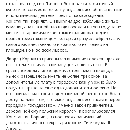
столетия, когда во Львове обосновался зажиточный
купец и по совместительству выдающийся общественный
и политический деятель, грек по происхождению
Константин Корнякт. Он выкупил две небольшие жилые
каменицы на главной площади города и в 1580 году на их
месте – стараниями известных итальянских зодчих –
возвел трехэтажный дом, который сразу же обрел славу
самого величественного и красивого не только на
площади, но и во всем Львове.
Дворец Корнякта приковывал внимание горожан прежде
всего тем, что имел в ширину целых шесть окон. В
средневековом Львове домам, стоявшим на площади
Рынок, разрешалось иметь не более трех окон, за
дополнительную плату в городскую казну можно было
получить право на еще одно дополнительное окно. Но
вот привилегия строить дома шириной шесть окон была
доступна лишь тем, кто имел выдающиеся заслуги перед
городом и государством. Именно такой привилегией,
дарованной ему польским королем, и воспользовался
Константин Корнякт, в свое время занимавший
должность личного секретаря короля Сигизмунда ІІ
Августа.