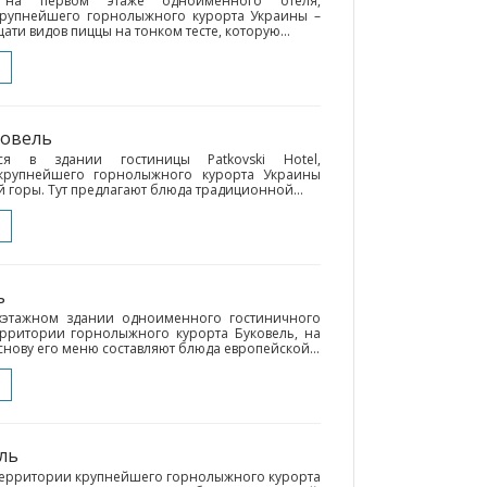
 на первом этаже одноименного отеля,
рупнейшего горнолыжного курорта Украины –
цати видов пиццы на тонком тесте, которую...
ковель
ся в здании гостиницы Patkovski Hotel,
крупнейшего горнолыжного курорта Украины
 горы. Тут предлагают блюда традиционной...
ь
ухэтажном здании одноименного гостиничного
ерритории горнолыжного курорта Буковель, на
нову его меню составляют блюда европейской...
ель
территории крупнейшего горнолыжного курорта