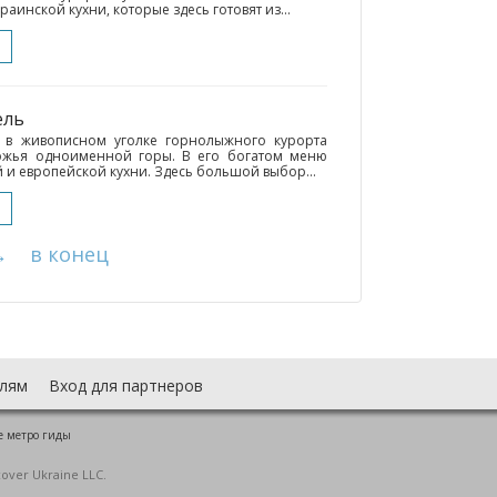
аинской кухни, которые здесь готовят из...
ель
 в живописном уголке горнолыжного курорта
ножья одноименной горы. В его богатом меню
и европейской кухни. Здесь большой выбор...
→
в конец
лям
Вход для партнеров
е метро гиды
cover Ukraine LLC.