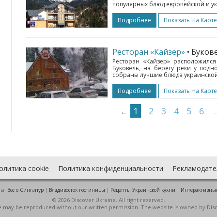
популярных блюд европейской и укр
Подробнее
Показать На Карте
Ресторан «Кайзер»
• Буков
Ресторан «Кайзер» расположился
Буковель, на берегу реки у под
собраны лучшие блюда украинской 
Подробнее
Показать На Карте
1
2
3
4
5
6
←
олитика cookie
Политика конфиденциальности
Рекламодате
ты:
Все о Cингапур
|
Владивосток гостиницы
|
Рецепты Украинской кухни
|
Интерактивны
© 2026 Discover Ukraine. All right reserved.
ite may be reproduced without our written permission. The website is owned by Dis