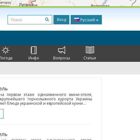
Вход
Русский
Погода
Инфо
Вопросы
Статьи
ель
 на первом этаже одноименного мини-отеля,
крупнейшего горнолыжного курорта Украины
яют блюда украинской и европейской кухни...
ель