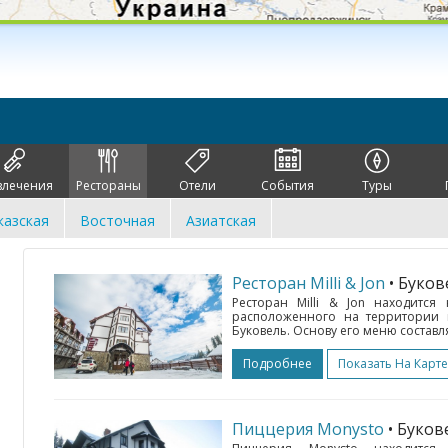
влечения
Рестораны
Отели
События
Туры
казская
Восточная
Азиатская
Ресторан Milli & Jon
• Буков
Ресторан Milli & Jon находится
расположенного на территории 
Буковель. Основу его меню составл
Подробнее
Показать На Карте
Пиццерия Monysto
• Буков