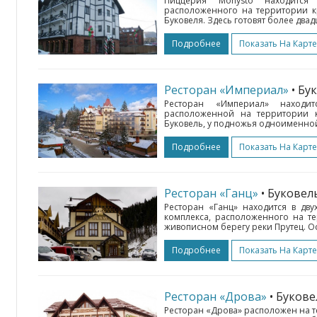
Пиццерия Monysto находится
расположенного на территории к
Буковеля. Здесь готовят более двад
Подробнее
Показать На Карте
Ресторан «Империал»
• Бу
Ресторан «Империал» находит
расположенной на территории 
Буковель, у подножья одноименной
Подробнее
Показать На Карте
Ресторан «Ганц»
• Буковел
Ресторан «Ганц» находится в дв
комплекса, расположенного на т
живописном берегу реки Прутец. Ос
Подробнее
Показать На Карте
Ресторан «Дрова»
• Буков
Ресторан «Дрова» расположен на 