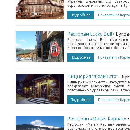
Украины Буковель. Его разноо
европейской и японской кухни. Тут
Подробнее
Показать На Карте
Ресторан Lucky Bull
• Буко
Ресторан Lucky Bull находится
расположенного на территории го
и разнообразном меню собраны блю
Подробнее
Показать На Карте
Пиццерия "Феличита"
• Бу
Пиццерия «Феличита» находится в
предлагают множество видов п
классической дровяной печи, а так
Подробнее
Показать На Карте
Ресторан «Магия Карпат»
Ресторан «Магия Карпат» являет
расположенного в центре горнолы