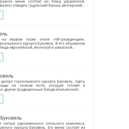
бразное меню состоит из блюд украинской,
 можно отведать гуцульский банош, венгерский...
вель
 на первом этаже отеля «VIP-резиденция»,
рнолыжного курорта Буковель. В его обширном
да европейской, японской и азиатской...
ковель
 центре горнолыжного курорта Буковель. Здесь
иццы на тонком тесте, которую готовят в
же другие традиционные блюда итальянской...
• Буковель
ся частью одноименного отельного комплекса,
жного курорта Буковель. Его меню состоит из