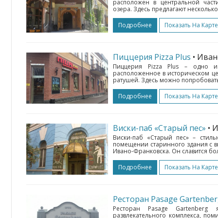
расположен в центральной части
озера. Здесь предлагают несколько 
Подробнее
Показать На Карте
Пиццерия Pizza Plus
• Ива
Пиццерия Pizza Plus – одно и
расположенное в историческом це
ратушей. Здесь можно попробовать
Подробнее
Показать На Карте
Виски-паб «Старый пес»
• 
Виски-паб «Старый пес» – стиль
помещении старинного здания с в
Ивано-Франковска. Он славится бол
Подробнее
Показать На Карте
Ресторан Pasage Gartenbe
Ресторан Pasage Gartenberg 
развлекательного комплекса, пом