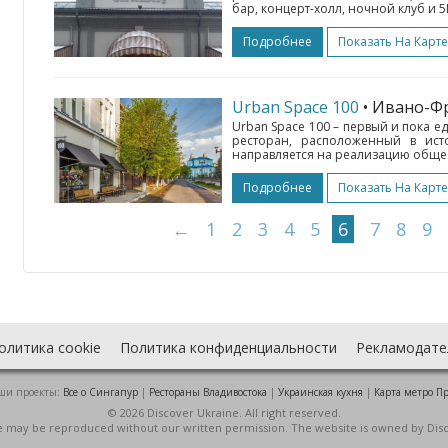
бар, концерт-холл, ночной клуб и 5
Подробнее
Показать На Карте
Urban Spaсe 100
• Ивано-Ф
Urban Spaсe 100 – первый и пока 
ресторан, расположенный в ист
направляется на реализацию общес
Подробнее
Показать На Карте
←
1
2
3
4
5
6
7
8
9
олитика cookie
Политика конфиденциальности
Рекламодате
ши проекты:
Все о Cингапур
|
Рестораны Владивостока
|
Украинская кухня
|
Карта метро П
© 2026 Discover Ukraine. All right reserved.
ite may be reproduced without our written permission. The website is owned by Dis