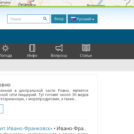
Вход
Русский
Погода
Инфо
Вопросы
Статьи
Ровно
енная в центральной части Ровно, является
ой сети пиццерий. Тут готовят около 30 видов
гетарианскую, с морепродуктами, а также...
рит Ивано-Франковск»
• Ивано-Франковск