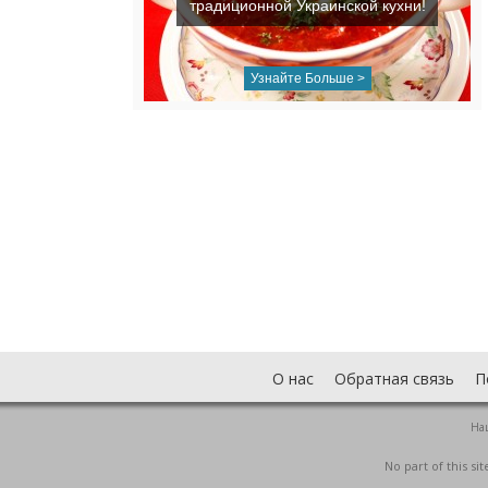
традиционной Украинской кухни!
Узнайте Больше >
О нас
Обратная связь
П
На
No part of this s