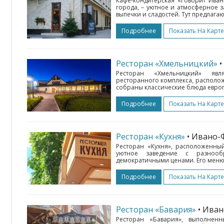
Кафе-кондитерская «Говорит Ива
города, – уютное и атмосферное 
выпечки и сладостей. Тут предлагаю
Подробнее
Показать На Карте
Ресторан «Хмельницкий»
Ресторан «Хмельницкий» явл
ресторанного комплекса, располож
собраны классические блюда европ
Подробнее
Показать На Карте
Ресторан «Кухня»
• Ивано-
Ресторан «Кухня», расположенны
уютное заведение с разнооб
демократичными ценами. Его меню 
Подробнее
Показать На Карте
Ресторан «Бавария»
• Ива
Ресторан «Бавария», выполнен