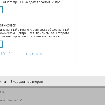
D-кинотеатр. Он находится в самом центре...
ранковск
единственный в Ивано-Франковске общественный
орическом центре, вся прибыль от которого
твенных проектов по улучшению жизни в...
10
11
→
в конец
лям
Вход для партнеров
рага
cover Ukraine LLC.