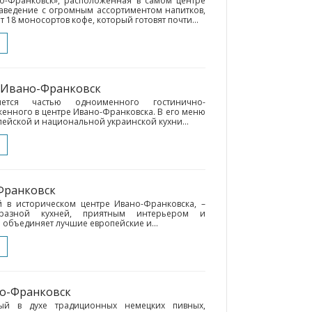
но-Франковск», расположенная в самом центре
заведение с огромным ассортиментом напитков,
т 18 моносортов кофе, который готовят почти...
• Ивано-Франковск
яется частью одноименного гостинично-
енного в центре Ивано-Франковска. В его меню
ейской и национальной украинской кухни...
Франковск
й в историческом центре Ивано-Франковска, –
разной кухней, приятным интерьером и
объединяет лучшие европейские и...
но-Франковск
ный в духе традиционных немецких пивных,