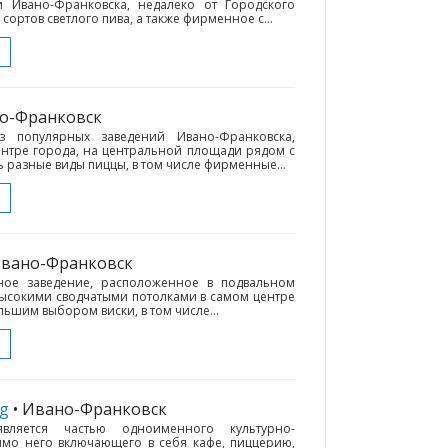
 Ивано-Франковска, недалеко от Городского
сортов светлого пива, а также фирменное с...
но-Франковск
з популярных заведений Ивано-Франковска,
нтре города, на центральной площади рядом с
 разные виды пиццы, в том числе фирменные...
Ивано-Франковск
ное заведение, расположенное в подвальном
ысокими сводчатыми потолками в самом центре
ьшим выбором виски, в том числе...
rg
• Ивано-Франковск
является частью одноименного культурно-
имо него включающего в себя кафе, пиццерию,