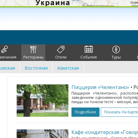
влечения
Рестораны
Отели
События
Туры
казская
Восточная
Азиатская
Пиццерия «Челентано»
• 
Пиццерия «Челентано», располож
заведением одноименной популярн
пиццы на тонком тесте – мясную, ве
Подробнее
Показать На Карте
Кафе-кондитерская «Гово