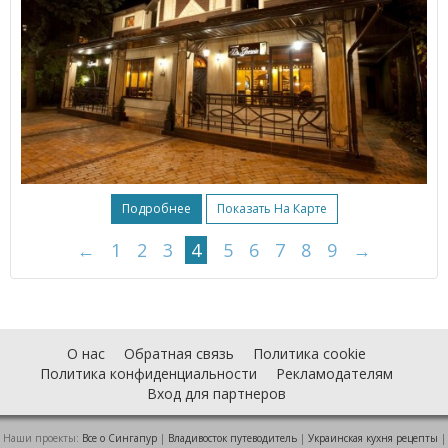
Подробнее
Показать На Карте
←
1
2
3
4
5
6
7
8
9
→
О нас
Обратная связь
Политика cookie
Политика конфиденциальности
Рекламодателям
Вход для партнеров
Наши проекты:
Все о Cингапур
|
Владивосток путеводитель
|
Украинская кухня рецепты
|