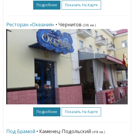
Подробнее
Показать На Карте
Ресторан «Океания»
• Чернигов
(336 км.)
Подробнее
Показать На Карте
Под Брамой
• Каменец-Подольский
(418 км.)