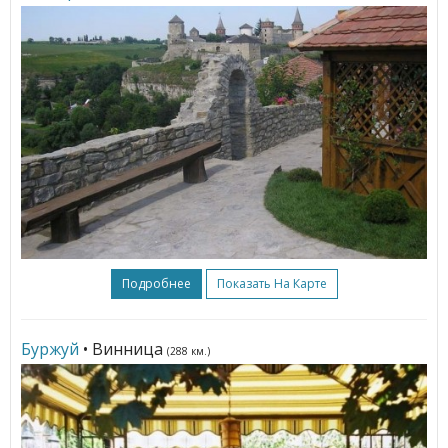
Подробнее
Показать На Карте
Буржуй
• Винница
(288 км.)