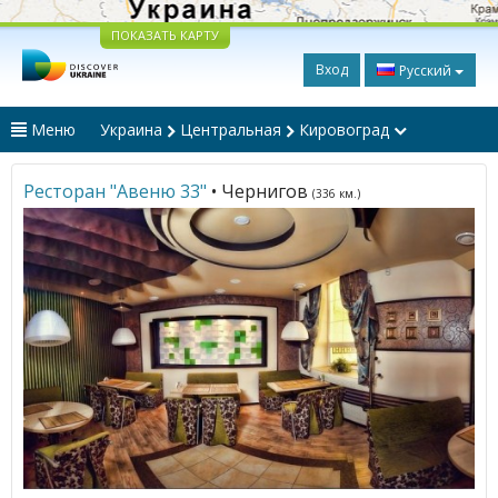
ПОКАЗАТЬ КАРТУ
Вход
Русский
Меню
Украина
Центральная
Кировоград
Ресторан "Aвеню 33"
• Чернигов
(336 км.)