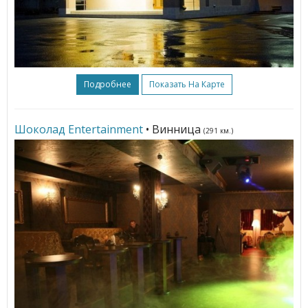
Подробнее
Показать На Карте
Шоколад Entertainment
• Винница
(291 км.)