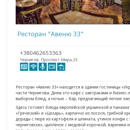
Ресторан "Aвеню 33"
+380462653363
Чернигов, Проспект Мира,33
Ресторан «Авеню 33» находится в здании гостиницы «Ук
части Чернигова. Днем это кафе с завтраками и бизнес-
выбором блюд, а ночью – бар, предлагающий легкие заку
Здесь готовят блюда европейской украинской и паназиат
«Греческий» и «Цезарь», карпаччо из лосося, грибной кр
дорады с пюре из картофеля и шпината, утиное конфи с
черниговски», цыпленок с медовой корочкой, вареники 