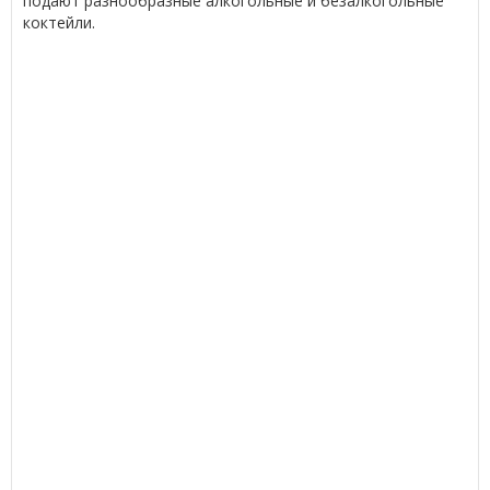
подают разнообразные алкогольные и безалкогольные
коктейли.