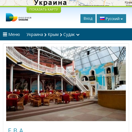
ПОКАЗАТЬ КАРТУ
Вход
Русский
Меню
Украина
Крым
Судак
Е.В.А.