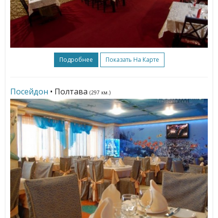
Подробнее
Показать На Карте
Посейдон
• Полтава
(297 км.)