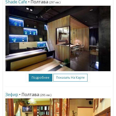
Shade Cafe
• Полтава
(297 км.)
Подробнее
Показать На Карте
Зефир
• Полтава
(295 км.)