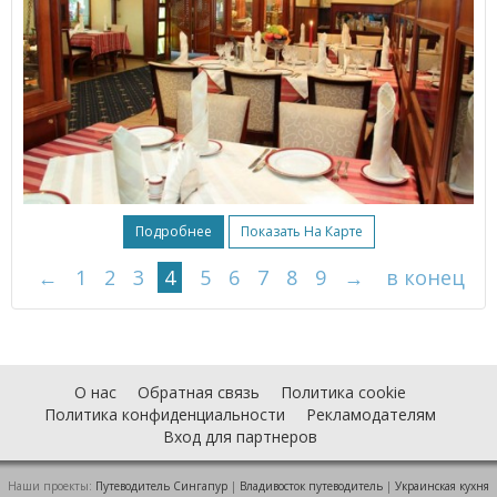
Подробнее
Показать На Карте
←
1
2
3
4
5
6
7
8
9
→
в конец
О нас
Обратная связь
Политика cookie
Политика конфиденциальности
Рекламодателям
Вход для партнеров
Наши проекты:
Путеводитель Сингапур
|
Владивосток путеводитель
|
Украинская кухня