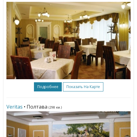
Подробнее
Показать На Карте
Veritas
• Полтава
(298 км.)