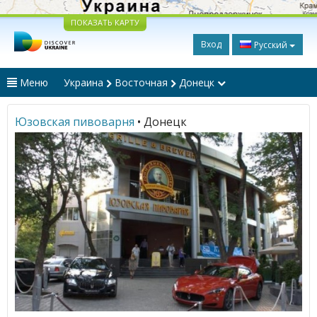
ПОКАЗАТЬ КАРТУ
Вход
Русский
Меню
Украина
Восточная
Донецк
Юзовская пивоварня
• Донецк