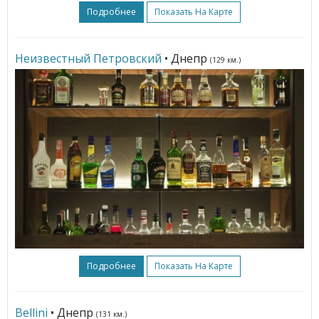
Подробнее
Показать На Карте
Неизвестный Петровский
• Днепр
(129 км.)
Подробнее
Показать На Карте
Bellini
• Днепр
(131 км.)