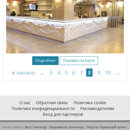
Подробнее
Показать На Карте
в начало
←
3
4
5
6
7
8
9
10
→
О нас
Обратная связь
Политика cookie
Политика конфиденциальности
Рекламодателям
Вход для партнеров
Наши проекты:
Все о Cингапур
|
Владивосток гостиницы
|
Рецепты Украинской кухни
|