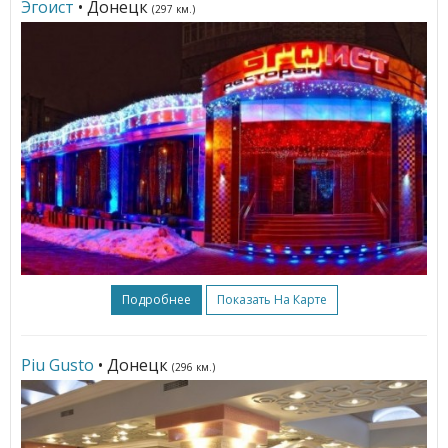
Эгоист
• Донецк
(297 км.)
Подробнее
Показать На Карте
Piu Gusto
• Донецк
(296 км.)