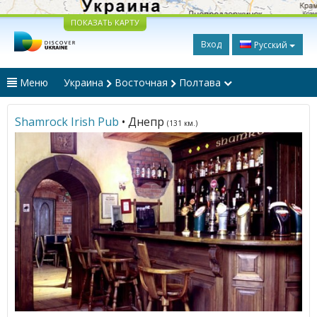
ПОКАЗАТЬ КАРТУ
Вход
Русский
Меню
Украина
Восточная
Полтава
Shamrock Irish Pub
• Днепр
(131 км.)