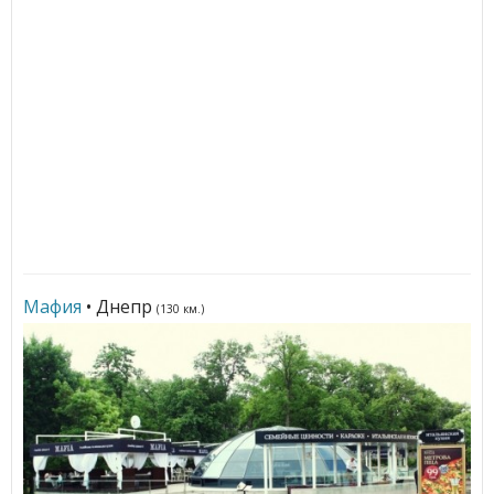
Мафия
• Днепр
(130 км.)