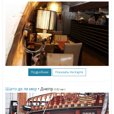
Подробнее
Показать На Карте
Шато де ля мер
• Днепр
(132 км.)