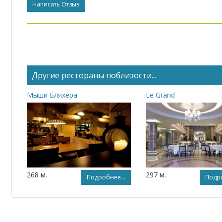
Написать Отзыв
Другие рестораны поблизости...
Мыши Бляхера
Le Grand
268 м.
297 м.
Подробнее...
Подро