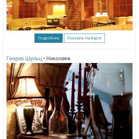
Подробнее
Показать На Карте
Генрих Шульц
• Николаев