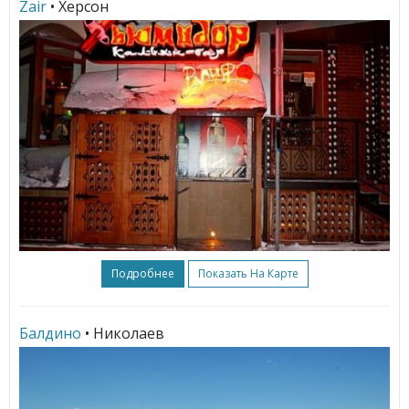
Zair
• Херсон
Подробнее
Показать На Карте
Балдино
• Николаев