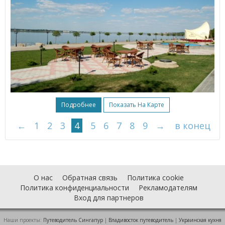
Подробнее
Показать На Карте
←
1
2
3
4
5
6
7
8
9
→
в конец
О нас
Обратная связь
Политика cookie
Политика конфиденциальности
Рекламодателям
Вход для партнеров
Наши проекты:
Путеводитель Сингапур
|
Владивосток путеводитель
|
Украинская кухня