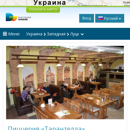
ПОКАЗАТЬ КАРТУ
Вход
Русский
Меню
Украина
Западная
Луцк
Пиццерия «Тарантелла»