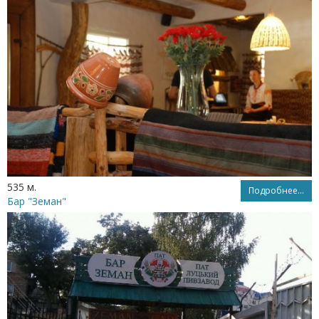
535 м.
Подробнее...
Бар "Земан"