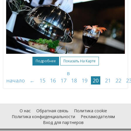
Подробнее
Показать На Карте
в
начало
←
15
16
17
18
19
20
21
22
2
О нас
Обратная связь
Политика cookie
Политика конфиденциальности
Рекламодателям
Вход для партнеров