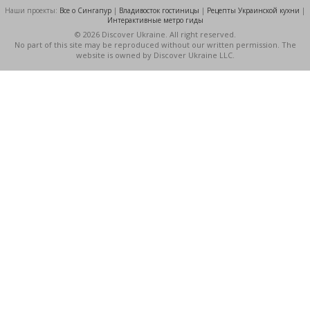
Наши проекты:
Все о Cингапур
|
Владивосток гостиницы
|
Рецепты Украинской кухни
|
Интерактивные метро гиды
© 2026 Discover Ukraine. All right reserved.
No part of this site may be reproduced without our written permission. The
website is owned by Discover Ukraine LLC.