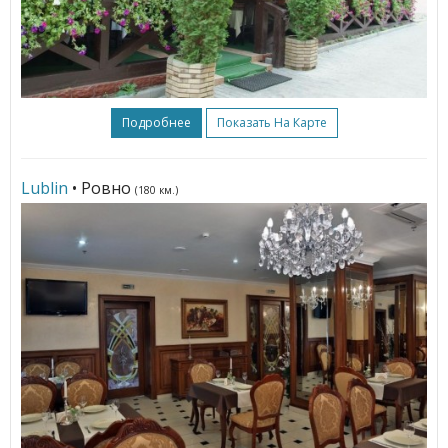
Подробнее
Показать На Карте
Lublin
• Ровно
(180 км.)