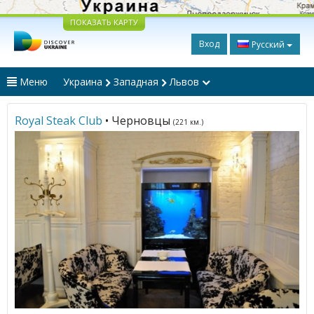
ПОКАЗАТЬ КАРТУ
Вход
Русский
Меню
Украина
Западная
Львов
Royal Steak Club
• Черновцы
(221 км.)